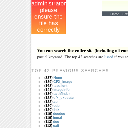
Home
Sof
You can search the entire site (including all 
partial keyword. The top 42 searches are
listed
if you ar
TOP 42 PREVIOUS SEARCHES...
(
337)
None
(
189)
CFX_image
(
163)
tcpclient
(
141)
imageinfo
(
136)
pathfinder
(
128)
cfx_execute
(
122)
ap
(
120)
udp
(
120)
ihtk
(
119)
deedee
(
119)
inmal
(
113)
dee
(
112)
exif