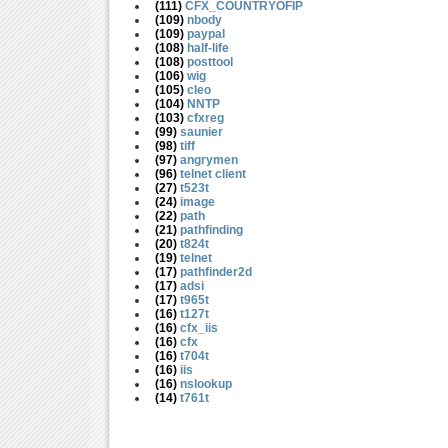
(
111)
CFX_COUNTRYOFIP
(
109)
nbody
(
109)
paypal
(
108)
half-life
(
108)
posttool
(
106)
wig
(
105)
cleo
(
104)
NNTP
(
103)
cfxreg
(
99)
saunier
(
98)
tiff
(
97)
angrymen
(
96)
telnet client
(
27)
t523t
(
24)
image
(
22)
path
(
21)
pathfinding
(
20)
t824t
(
19)
telnet
(
17)
pathfinder2d
(
17)
adsi
(
17)
t965t
(
16)
t127t
(
16)
cfx_iis
(
16)
cfx
(
16)
t704t
(
16)
iis
(
16)
nslookup
(
14)
t761t