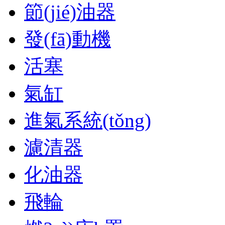
節(jié)油器
發(fā)動機
活塞
氣缸
進氣系統(tǒng)
濾清器
化油器
飛輪