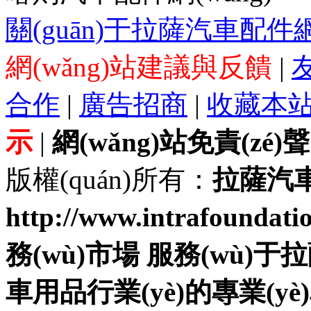
關(guān)于拉薩汽車配件網(
網(wǎng)站建議與反饋
|
合作
|
廣告招商
|
收藏本
示
|
網(wǎng)站免責(zé)
版權(quán)所有：
拉薩汽車
http://www.intrafou
務(wù)市場 服務(wù)于
車用品行業(yè)的專業(yè