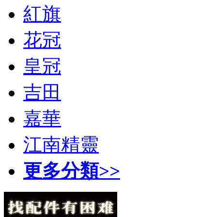
紅旗
花冠
皇冠
吉田
嘉華
江南精靈
更多分類>>