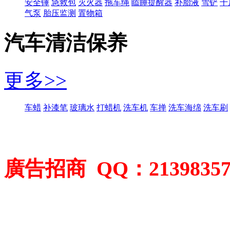
安全锤
急救包
灭火器
拖车绳
瞌睡提醒器
补胎液
雪铲
千
气泵
胎压监测
置物箱
汽车清洁保养
更多>>
车蜡
补漆笔
玻璃水
打蜡机
洗车机
车掸
洗车海绵
洗车刷
廣告招商 QQ：2139835