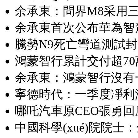
余承東：問界M8采用
余承東首次公布華為智
騰勢N9死亡彎道測試封
鴻蒙智行累計交付超70萬
余承東：鴻蒙智行沒有
寧德時代：一季度凈利潤
哪吒汽車原CEO張勇回應
中國科學(xué)院院