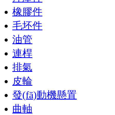
橡膠件
毛坯件
油管
連桿
排氣
皮輪
發(fā)動機懸置
曲軸