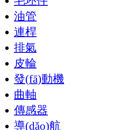
毛坯件
油管
連桿
排氣
皮輪
發(fā)動機
曲軸
傳感器
導(dǎo)航