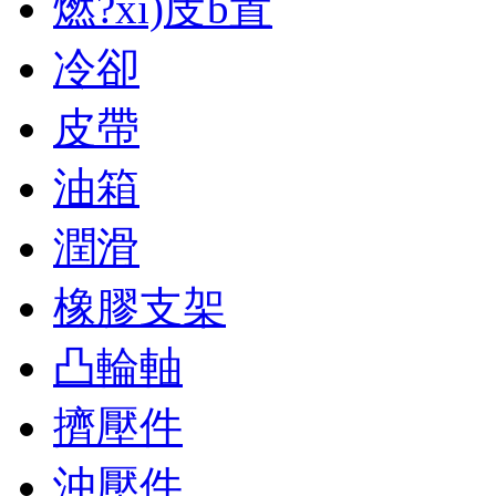
燃?xì)庋b置
冷卻
皮帶
油箱
潤滑
橡膠支架
凸輪軸
擠壓件
沖壓件