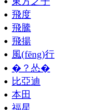
東方之子
飛度
飛騰
飛揚
風(fēng)行
�？怂�
比亞迪
本田
福星