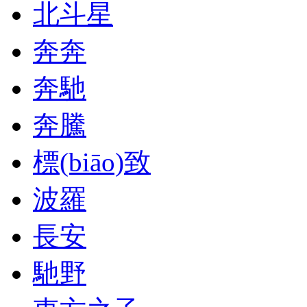
北斗星
奔奔
奔馳
奔騰
標(biāo)致
波羅
長安
馳野