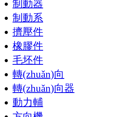
制動器
制動系
擠壓件
橡膠件
毛坯件
轉(zhuǎn)向
轉(zhuǎn)向器
動力輔
方向機