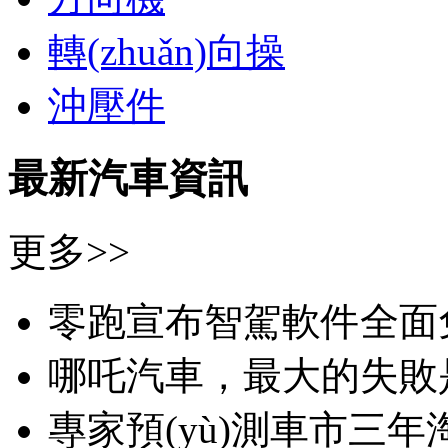
轉(zhuǎn)向操
沖壓件
最新汽車資訊
更多>>
零跑宣布智駕軟件全面
哪吒汽車，最大的失
專家預(yù)測車市三