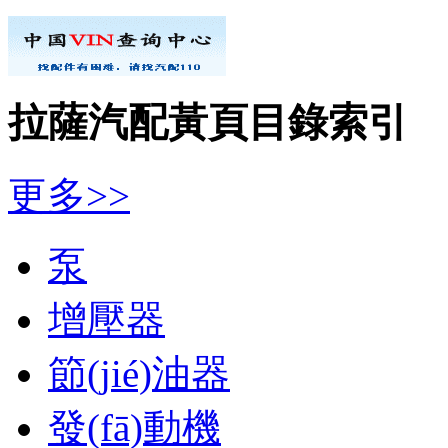
拉薩汽配黃頁目錄索引
更多>>
泵
增壓器
節(jié)油器
發(fā)動機