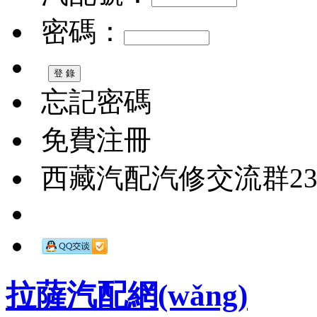
密碼：
忘記密碼
免費注冊
西藏汽配汽修交流群2326
拉薩汽配網(wǎng)