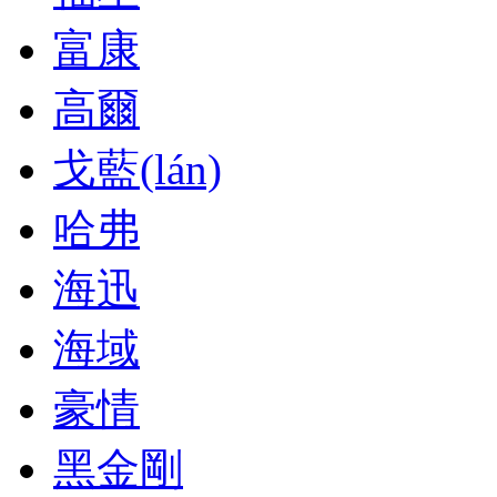
富康
高爾
戈藍(lán)
哈弗
海迅
海域
豪情
黑金剛