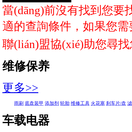
當(dāng)前沒有找到
適的查詢條件，如果您需要汽車
聯(lián)盟協(xié)助您尋
维修保养
更多>>
雨刷
底盘装甲
添加剂
轮胎
维修工具
火花塞
刹车片/盘
滤
车载电器