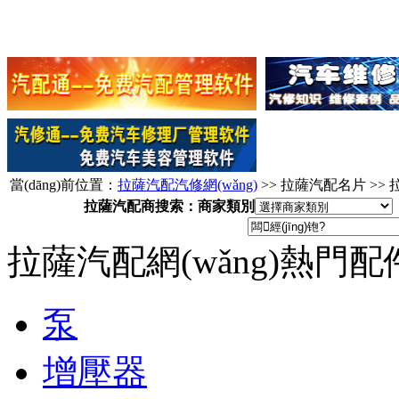
當(dāng)前位置：
拉薩汽配汽修網(wǎng)
>> 拉薩汽配名片 >> 拉
拉薩汽配商搜索：商家類別
拉薩汽配網(wǎng)熱門
泵
增壓器