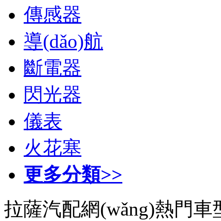
傳感器
導(dǎo)航
斷電器
閃光器
儀表
火花塞
更多分類>>
拉薩汽配網(wǎng)熱門