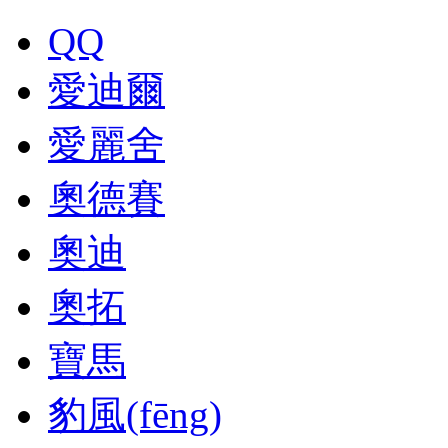
QQ
愛迪爾
愛麗舍
奧德賽
奧迪
奧拓
寶馬
豹風(fēng)