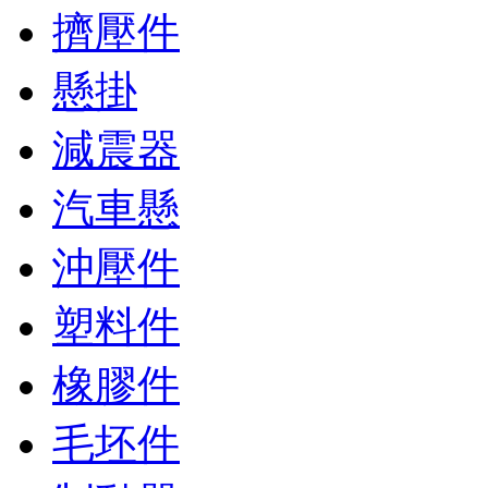
擠壓件
懸掛
減震器
汽車懸
沖壓件
塑料件
橡膠件
毛坯件