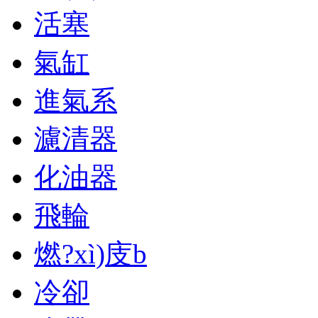
活塞
氣缸
進氣系
濾清器
化油器
飛輪
燃?xì)庋b
冷卻