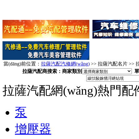
當(dāng)前位置：
拉薩汽配汽修網(wǎng)
>> 拉薩汽配名片 >
拉薩汽配商搜索：商家類別
拉薩汽配網(wǎng)熱門
泵
增壓器