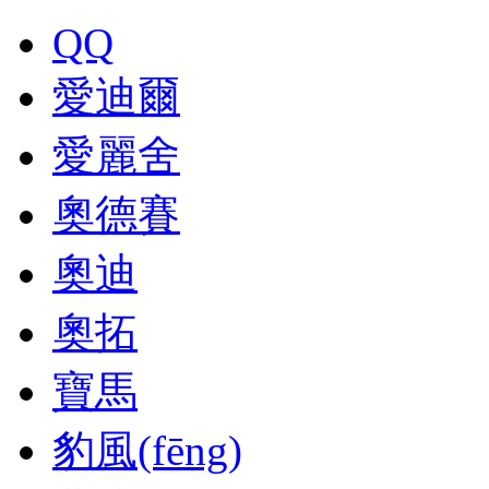
QQ
愛迪爾
愛麗舍
奧德賽
奧迪
奧拓
寶馬
豹風(fēng)