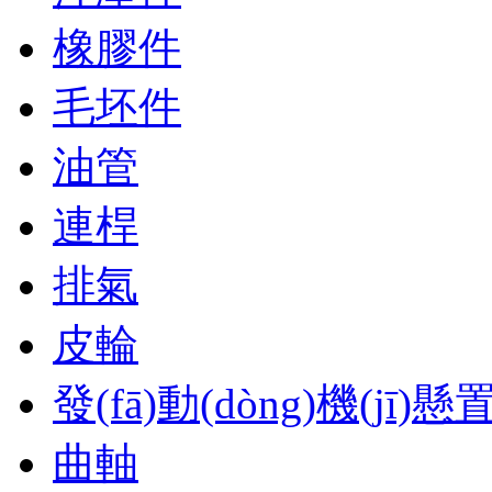
橡膠件
毛坯件
油管
連桿
排氣
皮輪
發(fā)動(dòng)機(jī)懸
曲軸