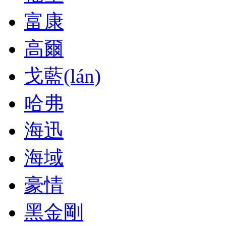
富康
高爾
戈藍(lán)
哈弗
海迅
海域
豪情
黑金剛