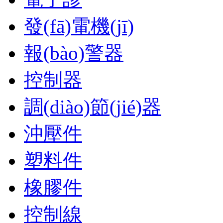
發(fā)電機(jī)
報(bào)警器
控制器
調(diào)節(jié)器
沖壓件
塑料件
橡膠件
控制線