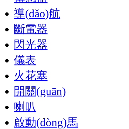
導(dǎo)航
斷電器
閃光器
儀表
火花塞
開關(guān)
喇叭
啟動(dòng)馬