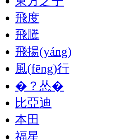
東方之子
飛度
飛騰
飛揚(yáng)
風(fēng)行
�？怂�
比亞迪
本田
福星