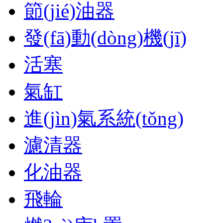
節(jié)油器
發(fā)動(dòng)機(jī)
活塞
氣缸
進(jìn)氣系統(tǒng)
濾清器
化油器
飛輪