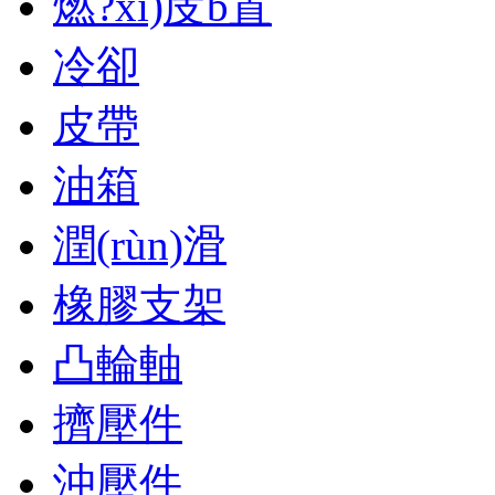
燃?xì)庋b置
冷卻
皮帶
油箱
潤(rùn)滑
橡膠支架
凸輪軸
擠壓件
沖壓件