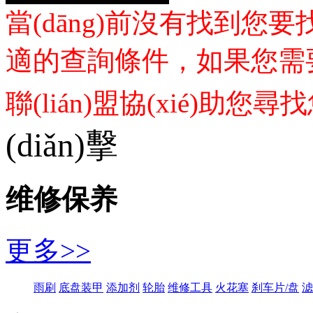
當(dāng)前沒有找到
適的查詢條件，如果您需要汽車
聯(lián)盟協(xié)助您
(diǎn)擊
维修保养
更多>>
雨刷
底盘装甲
添加剂
轮胎
维修工具
火花塞
刹车片/盘
滤