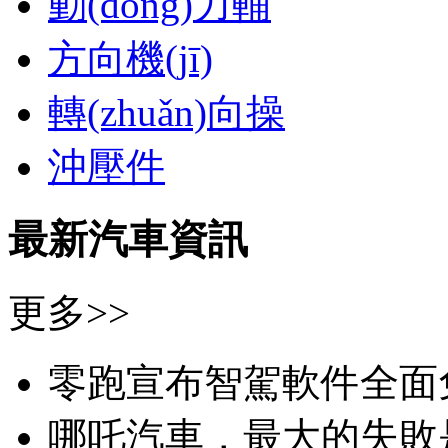
動(dòng)力輔
方向機(jī)
轉(zhuǎn)向操
沖壓件
最新汽車資訊
更多>>
零跑宣布智駕軟件全面免費(f
哪吒汽車，最大的失敗