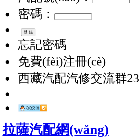
密碼：
忘記密碼
免費(fèi)注冊(cè)
西藏汽配汽修交流群2326
拉薩汽配網(wǎng)