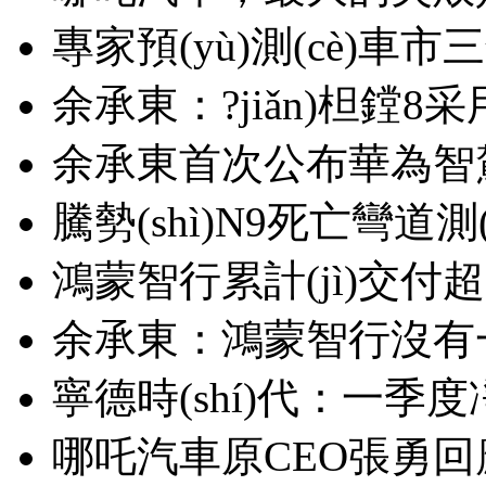
專家預(yù)測(cè)車
余承東：?jiǎn)柦鏜
余承東首次公布華為智
騰勢(shì)N9死亡彎道測(
鴻蒙智行累計(jì)交付超
余承東：鴻蒙智行沒有一輛
寧德時(shí)代：一季度凈
哪吒汽車原CEO張勇回應(y