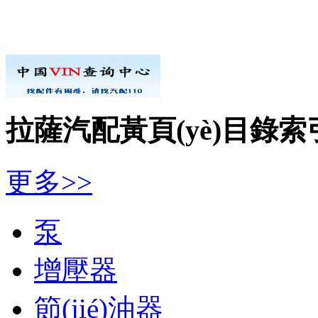
拉薩汽配黃頁(yè)目錄索
更多>>
泵
增壓器
節(jié)油器