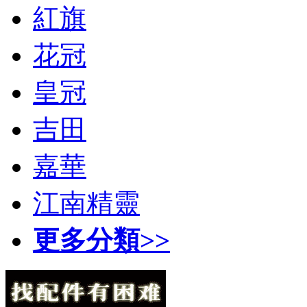
紅旗
花冠
皇冠
吉田
嘉華
江南精靈
更多分類>>