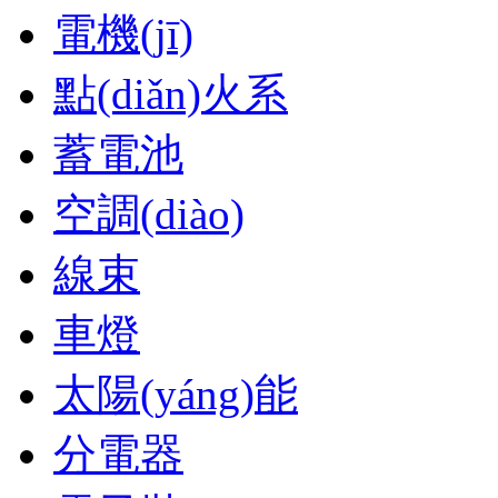
電機(jī)
點(diǎn)火系
蓄電池
空調(diào)
線束
車燈
太陽(yáng)能
分電器