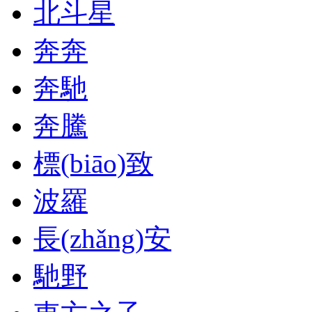
北斗星
奔奔
奔馳
奔騰
標(biāo)致
波羅
長(zhǎng)安
馳野