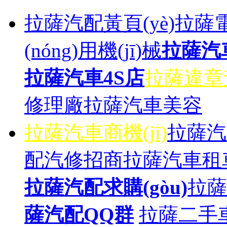
拉薩汽配黃頁(yè)
拉薩電
(nóng)用機(jī)械
拉薩汽
拉薩汽車4S店
拉薩違章
修理廠
拉薩汽車美容
拉薩汽車商機(jī)
拉薩汽
配汽修招商
拉薩汽車租
拉薩汽配求購(gòu)
拉薩
薩汽配QQ群
拉薩二手