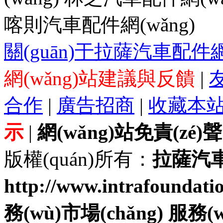
喀則汽車配件網(wǎng)
關(guān)于拉薩汽車配件網(
網(wǎng)站建議與反饋
|
合作
|
廣告招商
|
收藏本
示
|
網(wǎng)站免責(zé)
版權(quán)所有：
拉薩汽車
http://www.intrafou
務(wù)市場(chǎng) 服務(