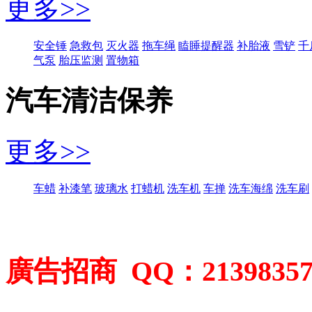
更多>>
安全锤
急救包
灭火器
拖车绳
瞌睡提醒器
补胎液
雪铲
千
气泵
胎压监测
置物箱
汽车清洁保养
更多>>
车蜡
补漆笔
玻璃水
打蜡机
洗车机
车掸
洗车海绵
洗车刷
廣告招商 QQ：2139835