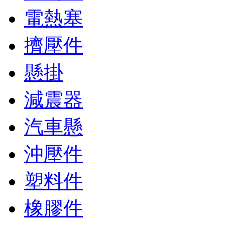
電熱塞
擠壓件
懸掛
減震器
汽車懸
沖壓件
塑料件
橡膠件