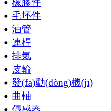
橡膠件
毛坯件
油管
連桿
排氣
皮輪
發(fā)動(dòng)機(jī)
曲軸
傳感器