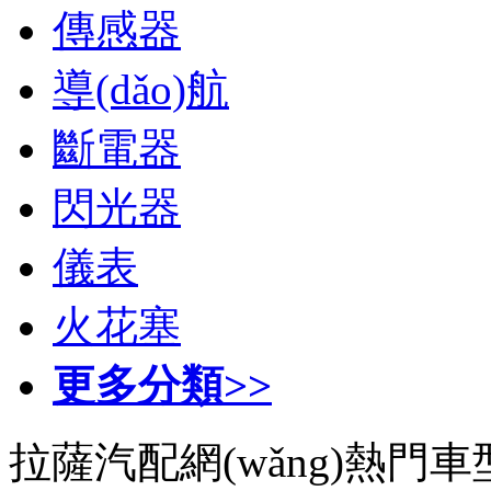
傳感器
導(dǎo)航
斷電器
閃光器
儀表
火花塞
更多分類>>
拉薩汽配網(wǎng)熱門