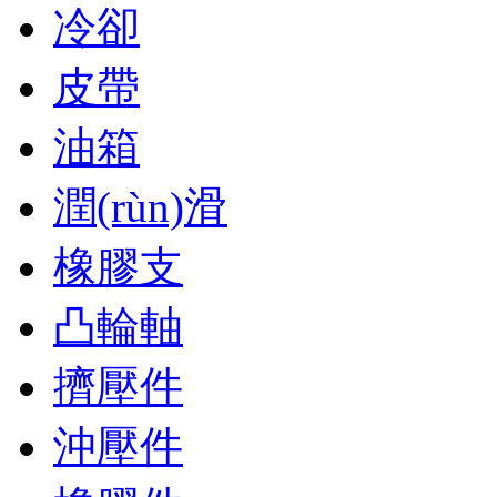
冷卻
皮帶
油箱
潤(rùn)滑
橡膠支
凸輪軸
擠壓件
沖壓件