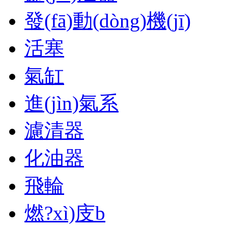
發(fā)動(dòng)機(jī)
活塞
氣缸
進(jìn)氣系
濾清器
化油器
飛輪
燃?xì)庋b