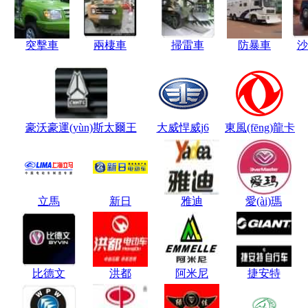
突擊車
兩棲車
掃雷車
防暴車
沙
豪沃豪運(yùn)斯太爾王
大威悍威j6
東風(fēng)龍卡
立馬
新日
雅迪
愛(ài)瑪
比德文
洪都
阿米尼
捷安特