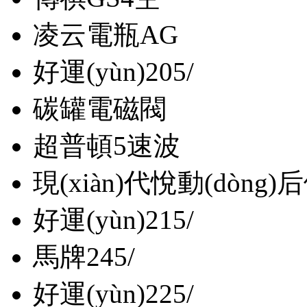
凌云電瓶AG
好運(yùn)205/
碳罐電磁閥
超普頓5速波
現(xiàn)代悅動(dòng)
好運(yùn)215/
馬牌245/
好運(yùn)225/