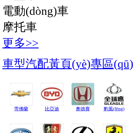
電動(dòng)車
摩托車
更多>>
車型汽配黃頁(yè)專區(qū
雪佛蘭
比亞迪
奧德賽
豹風(fēng)