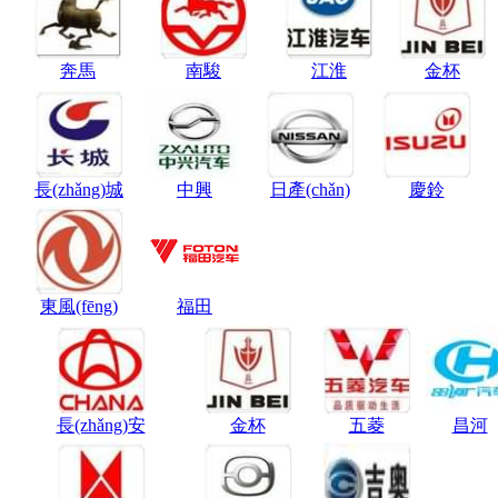
奔馬
南駿
江淮
金杯
長(zhǎng)城
中興
日產(chǎn)
慶鈴
東風(fēng)
福田
長(zhǎng)安
金杯
五菱
昌河