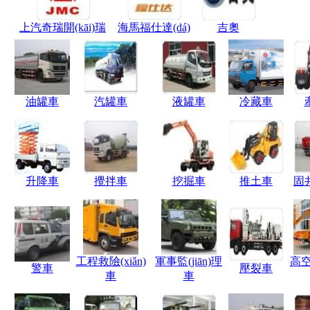
上汽奇瑞開(kāi)瑞
海馬福仕達(dá)
吉奧
油罐車
汽罐車
液罐車
冷藏車
升降車
攪拌車
挖掘車
推土車
固
工程救險(xiǎn)
軍事監(jiān)理
高空
警車
壓裂車
車
車