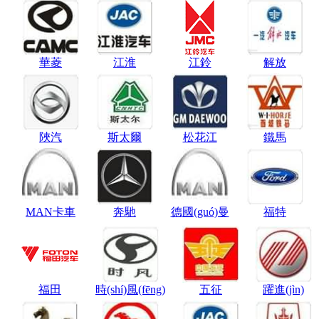
華菱
江淮
江鈴
解放
陜汽
斯太爾
松花江
鐵馬
MAN卡車
奔馳
德國(guó)曼
福特
福田
時(shí)風(fēng)
五征
躍進(jìn)