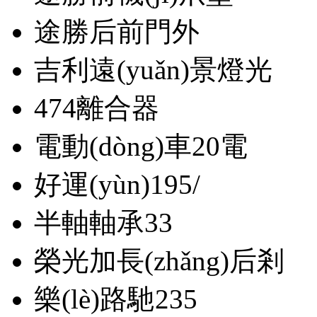
途勝后前門外
吉利遠(yuǎn)景燈光
474離合器
電動(dòng)車20電
好運(yùn)195/
半軸軸承33
榮光加長(zhǎng)后剎
樂(lè)路馳235