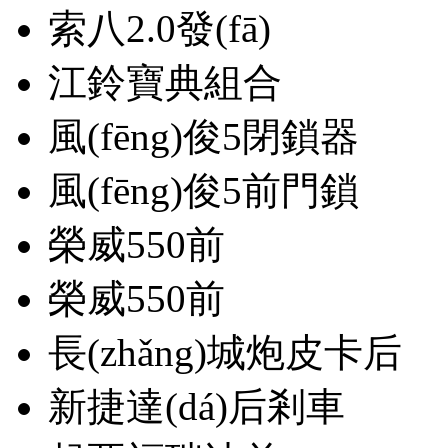
索八2.0發(fā)
江鈴寶典組合
風(fēng)俊5閉鎖器
風(fēng)俊5前門鎖
榮威550前
榮威550前
長(zhǎng)城炮皮卡后
新捷達(dá)后剎車