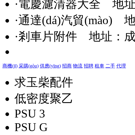
·
電慶濾清器大全
地址
·
通達(dá)汽貿(mào)
地
·
剎車片附件
地址：成
商機(jī)
采購(gòu)
供應(yīng)
招商
物流
招聘
租車
二手
代理
求玉柴配件
低密度聚乙
PSU 3
PSU G