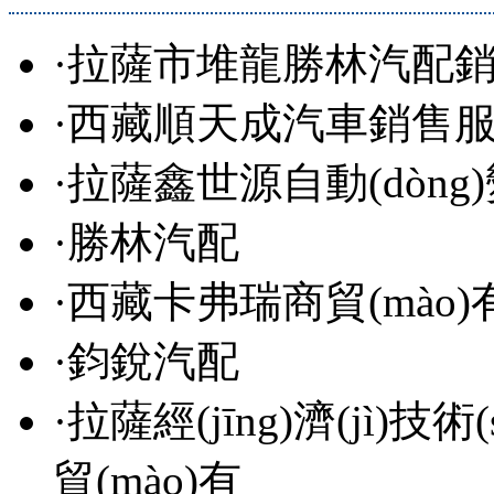
·
拉薩市堆龍勝林汽配
·
西藏順天成汽車銷售服務
·
拉薩鑫世源自動(dòng)
·
勝林汽配
·
西藏卡弗瑞商貿(mào
·
鈞銳汽配
·
拉薩經(jīng)濟(jì)技術(
貿(mào)有