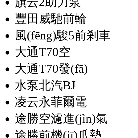
旗云2助力泵
豐田威馳前輪
風(fēng)駿5前剎車
大通T70空
大通T70發(fā)
水泵北汽BJ
凌云永菲爾電
途勝空濾進(jìn)氣
途勝前機(jī)爪墊