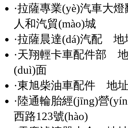
·
拉薩專業(yè)汽車大燈翻
人和汽貿(mào)城
·
拉薩晨達(dá)汽配
地
·
天翔輕卡車配件部
地
(duì)面
·
東旭柴油車配件
地址
·
陸通輪胎經(jīng)營(yín
西路123號(hào)