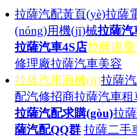
拉薩汽配黃頁(yè)
拉薩電
(nóng)用機(jī)械
拉薩汽
拉薩汽車4S店
拉薩違章
修理廠
拉薩汽車美容
拉薩汽車商機(jī)
拉薩汽
配汽修招商
拉薩汽車租
拉薩汽配求購(gòu)
拉薩
薩汽配QQ群
拉薩二手