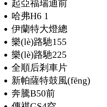
起亞福瑞迪前
哈弗H6 1
伊蘭特大燈總
樂(lè)路馳155
樂(lè)路馳225
全順后剎車片
新帕薩特鼓風(fēng)
奔騰B50前
傳祺GS4空