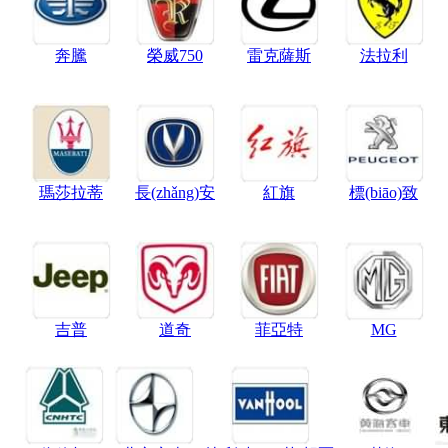
奔騰
榮威750
雷克薩斯
法拉利
瑪莎拉蒂
長(zhǎng)安
紅旗
標(biāo)致
吉普
道奇
菲亞特
MG