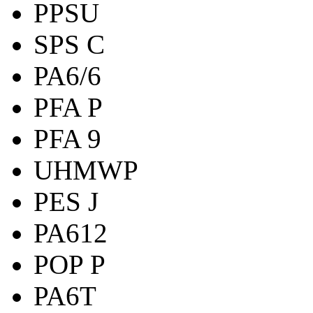
PPSU
SPS C
PA6/6
PFA P
PFA 9
UHMWP
PES J
PA612
POP P
PA6T