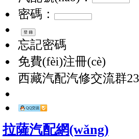
密碼：
忘記密碼
免費(fèi)注冊(cè)
西藏汽配汽修交流群2326
拉薩汽配網(wǎng)