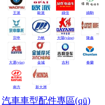
王派
歐派
綠佳
綠駒
宗申
力帆
大陽(yáng)
隆鑫
大運(yùn)
金城
吉利
春蘭
南方
新大洲
汽車車型配件專區(qū)