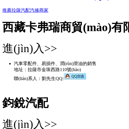
推薦拉薩汽配汽修商家
西藏卡弗瑞商貿(mào)有
進(jìn)入>>
汽車零配件、易損件、潤(rùn)滑油的銷售
地址：拉薩市金珠西路110號(hào)
聯(lián)系人：劉先生QQ:
鈞銳汽配
進(jìn)入>>