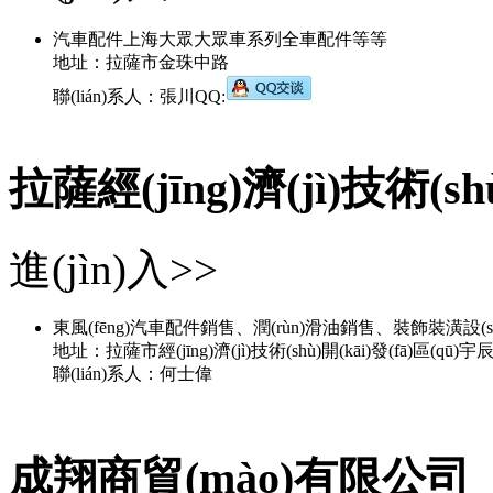
汽車配件上海大眾大眾車系列全車配件等等
地址：拉薩市金珠中路
聯(lián)系人：張川QQ:
拉薩經(jīng)濟(jì)技術(sh
進(jìn)入>>
東風(fēng)汽車配件銷售、潤(rùn)滑油銷售、裝飾裝潢設(shè)計(
地址：拉薩市經(jīng)濟(jì)技術(shù)開(kāi)發(fā)區(qū)
聯(lián)系人：何士偉
成翔商貿(mào)有限公司