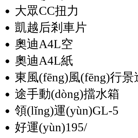
大眾CC扭力
凱越后剎車片
奧迪A4L空
奧迪A4L紙
東風(fēng)風(fēng)行
途手動(dòng)擋水箱
領(lǐng)運(yùn)GL-5
好運(yùn)195/