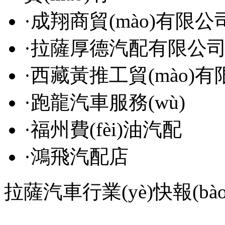
·
成翔商貿(mào)有限公
·
拉薩厚德汽配有限公
·
西藏黃推工貿(mào)有
·
跑龍汽車服務(wù)
·
福州費(fèi)油汽配
·
鴻飛汽配店
拉薩汽車行業(yè)快報(bào