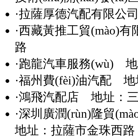
·
拉薩厚德汽配有限公
·
西藏黃推工貿(mào)有
路
·
跑龍汽車服務(wù)
地址
·
福州費(fèi)油汽配
地址
·
鴻飛汽配店
地址：三
·
深圳廣潤(rùn)隆貿(
地址：拉薩市金珠西路