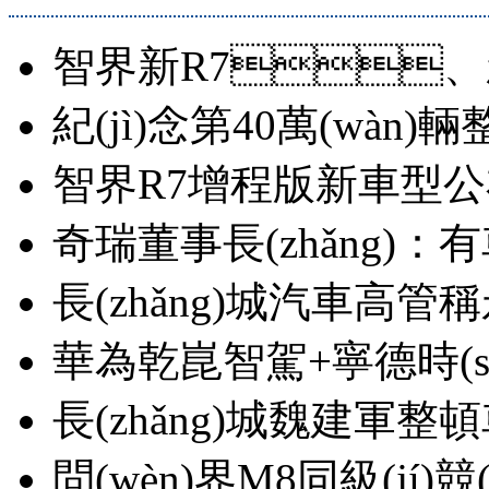
智界新R7、
紀(jì)念第40萬(wàn)輛整車
智界R7增程版新車型公
奇瑞董事長(zhǎng)
長(zhǎng)城汽車高管
華為乾崑智駕+寧德時(s
長(zhǎng)城魏建軍整頓車
問(wèn)界M8同級(jí)競(