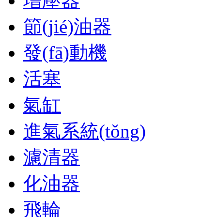
增壓器
節(jié)油器
發(fā)動機
活塞
氣缸
進氣系統(tǒng)
濾清器
化油器
飛輪