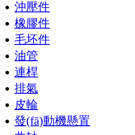
沖壓件
橡膠件
毛坯件
油管
連桿
排氣
皮輪
發(fā)動機懸置