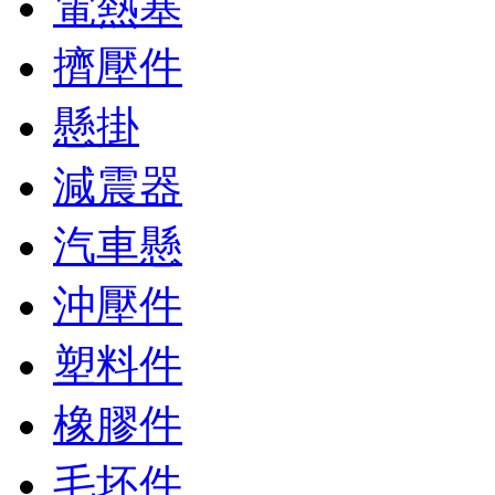
電熱塞
擠壓件
懸掛
減震器
汽車懸
沖壓件
塑料件
橡膠件
毛坯件