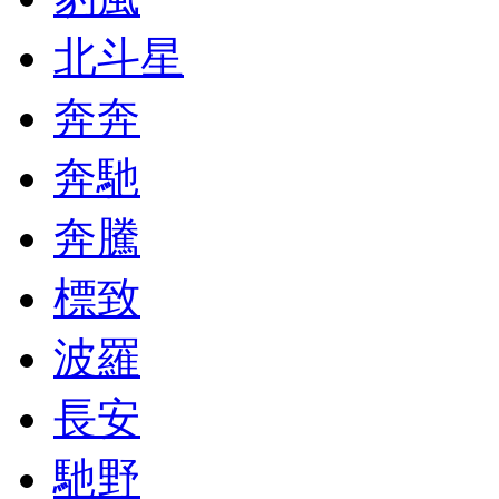
北斗星
奔奔
奔馳
奔騰
標致
波羅
長安
馳野