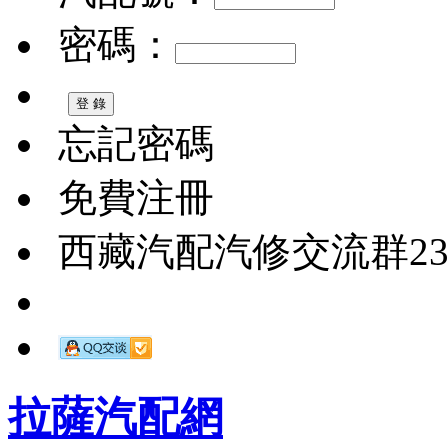
密碼：
忘記密碼
免費注冊
西藏汽配汽修交流群2326
拉薩汽配網