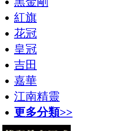
黑金剛
紅旗
花冠
皇冠
吉田
嘉華
江南精靈
更多分類>>