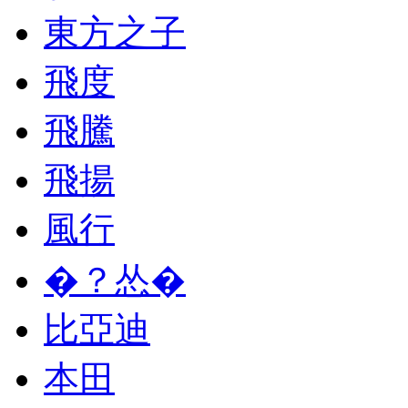
東方之子
飛度
飛騰
飛揚
風行
�？怂�
比亞迪
本田