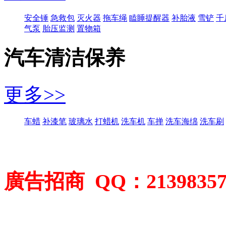
安全锤
急救包
灭火器
拖车绳
瞌睡提醒器
补胎液
雪铲
千
气泵
胎压监测
置物箱
汽车清洁保养
更多>>
车蜡
补漆笔
玻璃水
打蜡机
洗车机
车掸
洗车海绵
洗车刷
廣告招商 QQ：2139835