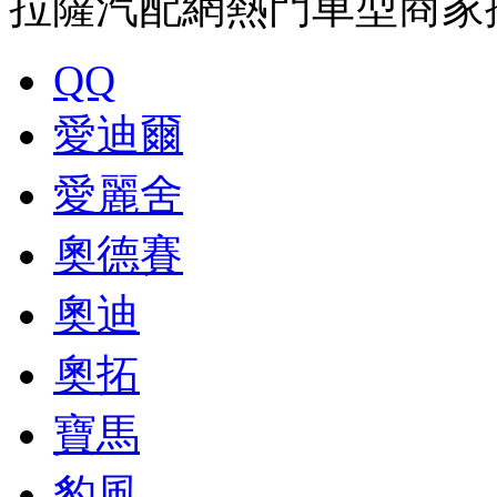
拉薩汽配網熱門車型商家
QQ
愛迪爾
愛麗舍
奧德賽
奧迪
奧拓
寶馬
豹風