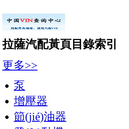
拉薩汽配黃頁目錄索引
更多>>
泵
增壓器
節(jié)油器