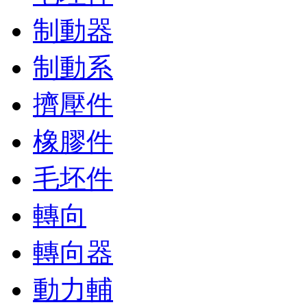
制動器
制動系
擠壓件
橡膠件
毛坯件
轉向
轉向器
動力輔