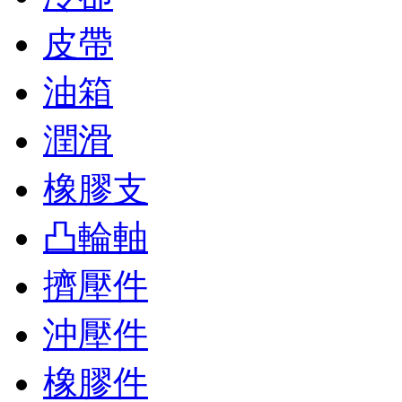
皮帶
油箱
潤滑
橡膠支
凸輪軸
擠壓件
沖壓件
橡膠件