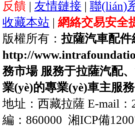
反饋
|
友情鏈接
|
聯(lián
收藏本站
|
網絡交易安全
版權所有：
拉薩汽車配件
http://www.intrafou
務市場 服務于拉薩汽配、
業(yè)的專業(yè)車主服
地址：西藏拉薩 E-mail：21
編：860000
湘ICP備1200