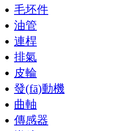
毛坯件
油管
連桿
排氣
皮輪
發(fā)動機
曲軸
傳感器