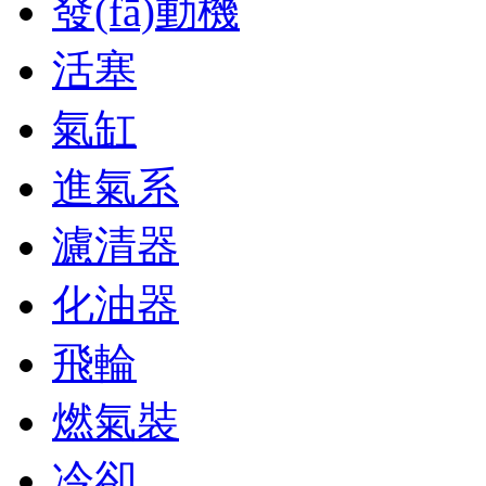
發(fā)動機
活塞
氣缸
進氣系
濾清器
化油器
飛輪
燃氣裝
冷卻