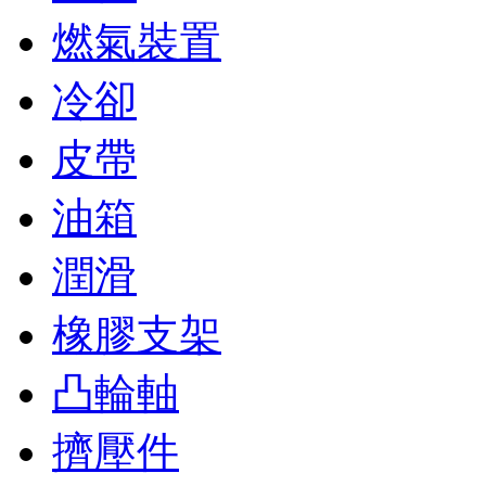
燃氣裝置
冷卻
皮帶
油箱
潤滑
橡膠支架
凸輪軸
擠壓件