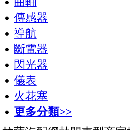
曲軸
傳感器
導航
斷電器
閃光器
儀表
火花塞
更多分類>>