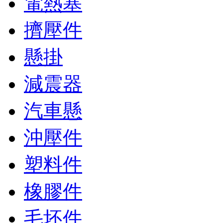
電熱塞
擠壓件
懸掛
減震器
汽車懸
沖壓件
塑料件
橡膠件
毛坯件