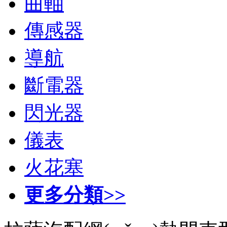
曲軸
傳感器
導航
斷電器
閃光器
儀表
火花塞
更多分類>>