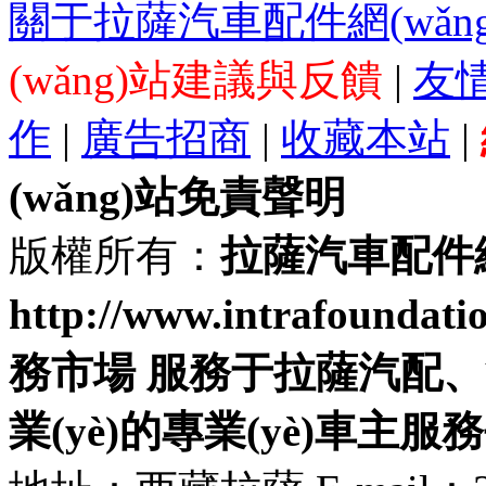
關于拉薩汽車配件網(wǎng
(wǎng)站建議與反饋
|
友
作
|
廣告招商
|
收藏本站
|
(wǎng)站免責聲明
版權所有：
拉薩汽車配件網(
http://www.intrafou
務市場 服務于拉薩汽配
業(yè)的專業(yè)車主服