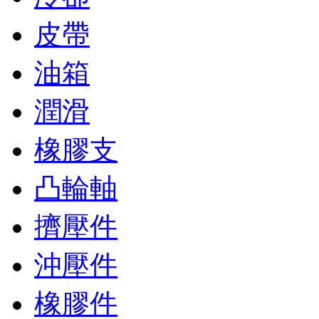
皮帶
油箱
潤滑
橡膠支
凸輪軸
擠壓件
沖壓件
橡膠件