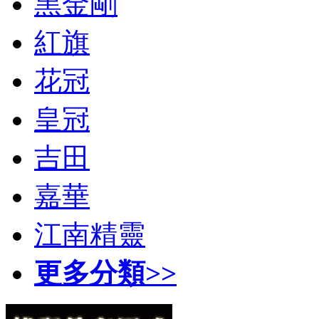
黑金剛
紅旗
花冠
皇冠
吉田
嘉華
江南精靈
更多分類>>