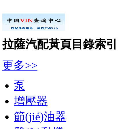
拉薩汽配黃頁目錄索引
更多>>
泵
增壓器
節(jié)油器