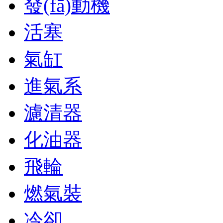
發(fā)動機
活塞
氣缸
進氣系
濾清器
化油器
飛輪
燃氣裝
冷卻