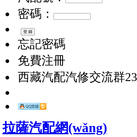
密碼：
忘記密碼
免費注冊
西藏汽配汽修交流群2326
拉薩汽配網(wǎng)