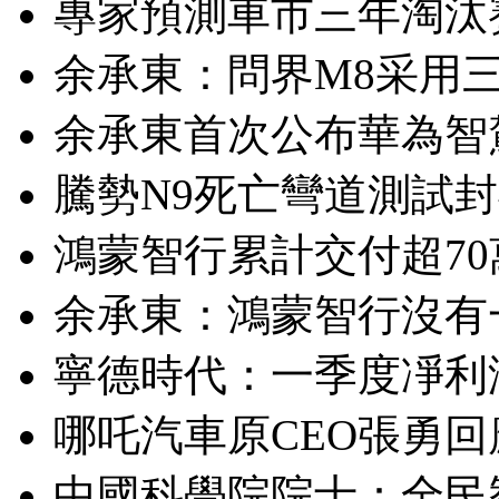
專家預測車市三年淘汰
余承東：問界M8采用
余承東首次公布華為智
騰勢N9死亡彎道測試封神
鴻蒙智行累計交付超70萬
余承東：鴻蒙智行沒有
寧德時代：一季度凈利潤
哪吒汽車原CEO張勇
中國科學院院士：全民