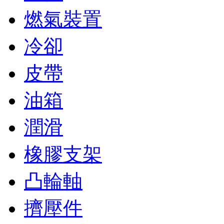
燃氣裝置
冷卻
皮帶
油箱
潤滑
橡膠支架
凸輪軸
擠壓件