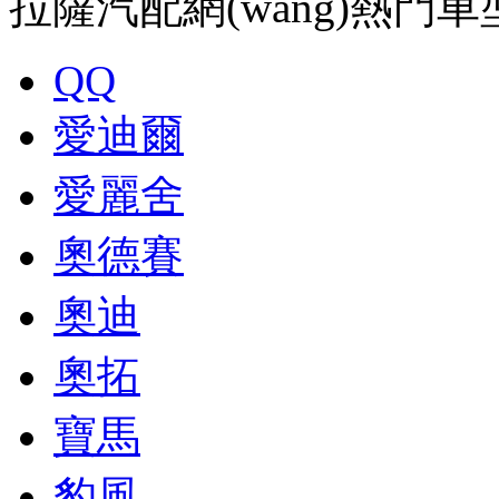
拉薩汽配網(wǎng)熱門
QQ
愛迪爾
愛麗舍
奧德賽
奧迪
奧拓
寶馬
豹風