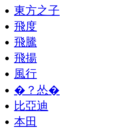
東方之子
飛度
飛騰
飛揚
風行
�？怂�
比亞迪
本田