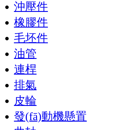
沖壓件
橡膠件
毛坯件
油管
連桿
排氣
皮輪
發(fā)動機懸置