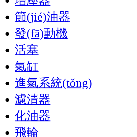
增壓器
節(jié)油器
發(fā)動機
活塞
氣缸
進氣系統(tǒng)
濾清器
化油器
飛輪