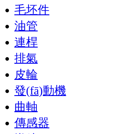
毛坯件
油管
連桿
排氣
皮輪
發(fā)動機
曲軸
傳感器