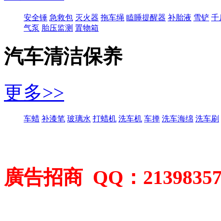
安全锤
急救包
灭火器
拖车绳
瞌睡提醒器
补胎液
雪铲
千
气泵
胎压监测
置物箱
汽车清洁保养
更多>>
车蜡
补漆笔
玻璃水
打蜡机
洗车机
车掸
洗车海绵
洗车刷
廣告招商 QQ：2139835