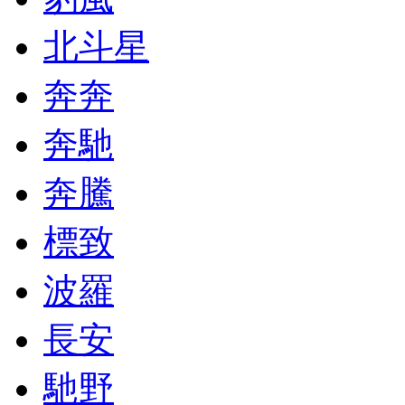
北斗星
奔奔
奔馳
奔騰
標致
波羅
長安
馳野