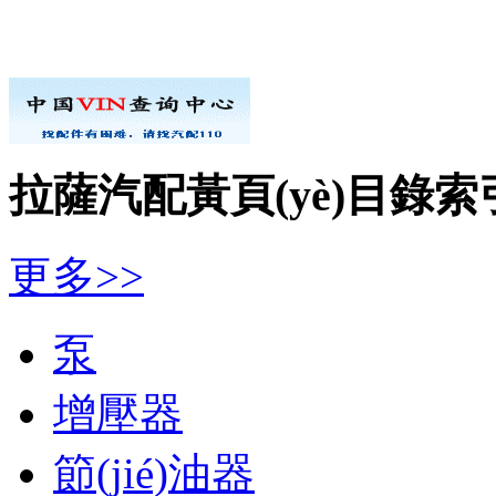
拉薩汽配黃頁(yè)目錄索
更多>>
泵
增壓器
節(jié)油器