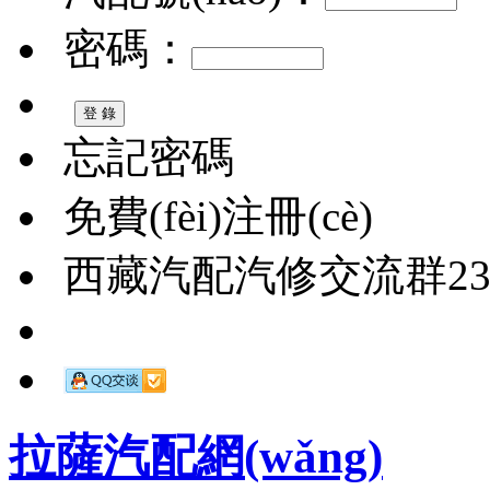
密碼：
忘記密碼
免費(fèi)注冊(cè)
西藏汽配汽修交流群2326
拉薩汽配網(wǎng)