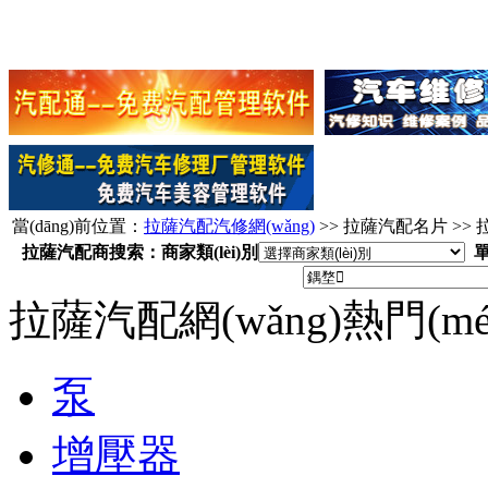
當(dāng)前位置：
拉薩汽配汽修網(wǎng)
>> 拉薩汽配名片 >>
拉薩汽配商搜索：商家類(lèi)別
單
拉薩汽配網(wǎng)熱門(m
泵
增壓器