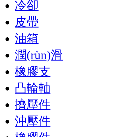
冷卻
皮帶
油箱
潤(rùn)滑
橡膠支
凸輪軸
擠壓件
沖壓件