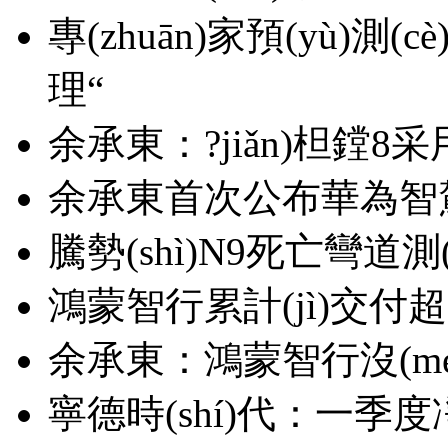
專(zhuān)家預(yù)測
理“
余承東：?jiǎn)柦鏜8采
余承東首次公布華為智
騰勢(shì)N9死亡彎道測(c
鴻蒙智行累計(jì)交付超7
余承東：鴻蒙智行沒(méi)有
寧德時(shí)代：一季度凈