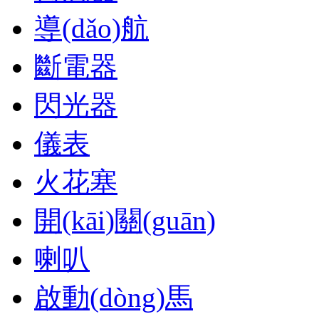
導(dǎo)航
斷電器
閃光器
儀表
火花塞
開(kāi)關(guān)
喇叭
啟動(dòng)馬