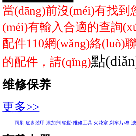
當(dāng)前沒(méi)
(méi)有輸入合適的查詢(x
配件110網(wǎng)絡(luò)
點(diǎ
的配件，請(qǐng)
维修保养
更多>>
雨刷
底盘装甲
添加剂
轮胎
维修工具
火花塞
刹车片/盘
滤