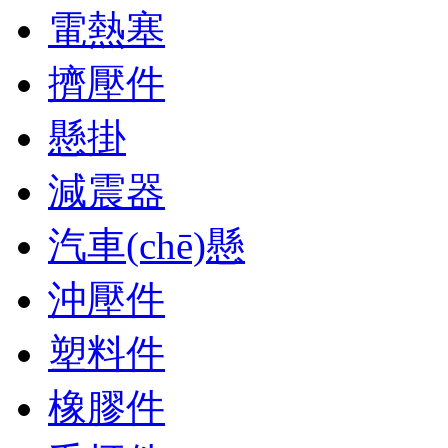
電熱塞
擠壓件
懸掛
減震器
汽車(chē)懸
沖壓件
塑料件
橡膠件