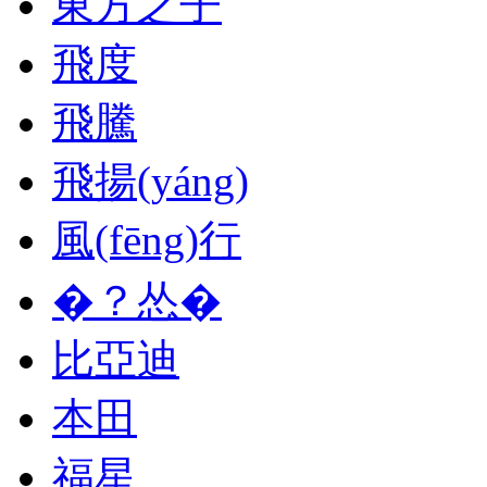
東方之子
飛度
飛騰
飛揚(yáng)
風(fēng)行
�？怂�
比亞迪
本田
福星