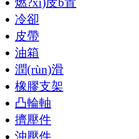
燃?xì)庋b置
冷卻
皮帶
油箱
潤(rùn)滑
橡膠支架
凸輪軸
擠壓件
沖壓件