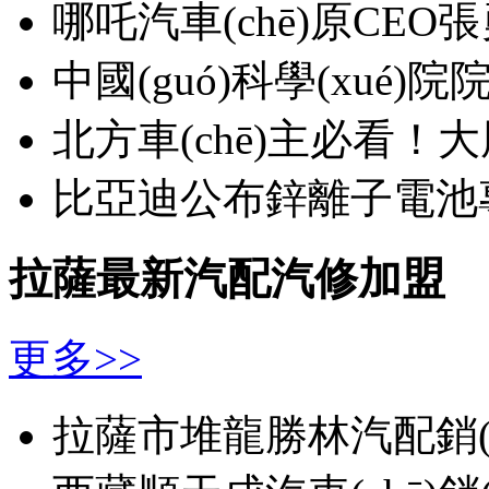
哪吒汽車(chē)原CEO張勇
中國(guó)科學(xué
北方車(chē)主必看！大
比亞迪公布鋅離子電池專(
拉薩最新汽配汽修加盟
更多>>
拉薩市堆龍勝林汽配銷(x