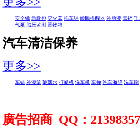
更多>>
安全锤
急救包
灭火器
拖车绳
瞌睡提醒器
补胎液
雪铲
千
气泵
胎压监测
置物箱
汽车清洁保养
更多>>
车蜡
补漆笔
玻璃水
打蜡机
洗车机
车掸
洗车海绵
洗车刷
廣告招商 QQ：2139835