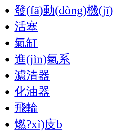
發(fā)動(dòng)機(jī)
活塞
氣缸
進(jìn)氣系
濾清器
化油器
飛輪
燃?xì)庋b