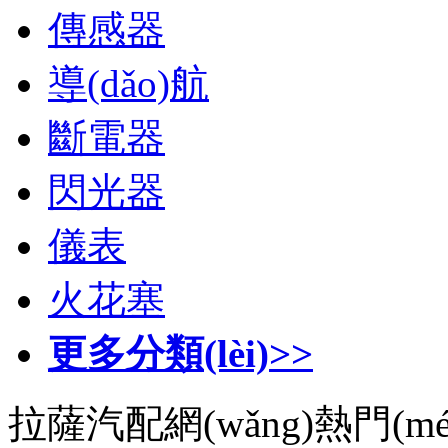
傳感器
導(dǎo)航
斷電器
閃光器
儀表
火花塞
更多分類(lèi)>>
拉薩汽配網(wǎng)熱門(mé