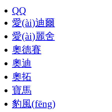
QQ
愛(ài)迪爾
愛(ài)麗舍
奧德賽
奧迪
奧拓
寶馬
豹風(fēng)