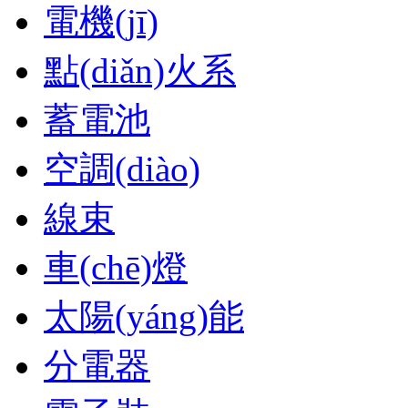
電機(jī)
點(diǎn)火系
蓄電池
空調(diào)
線束
車(chē)燈
太陽(yáng)能
分電器