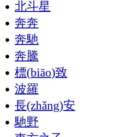
北斗星
奔奔
奔馳
奔騰
標(biāo)致
波羅
長(zhǎng)安
馳野