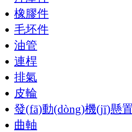
橡膠件
毛坯件
油管
連桿
排氣
皮輪
發(fā)動(dòng)機(jī)懸
曲軸