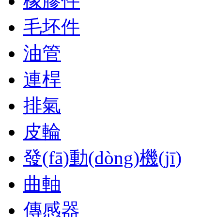
橡膠件
毛坯件
油管
連桿
排氣
皮輪
發(fā)動(dòng)機(jī)
曲軸
傳感器