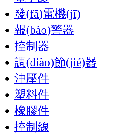
發(fā)電機(jī)
報(bào)警器
控制器
調(diào)節(jié)器
沖壓件
塑料件
橡膠件
控制線