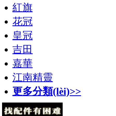
紅旗
花冠
皇冠
吉田
嘉華
江南精靈
更多分類(lèi)>>