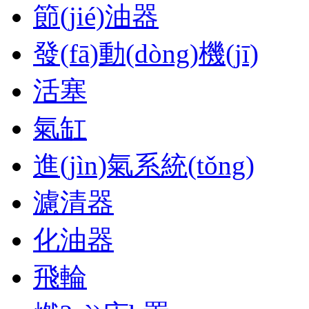
節(jié)油器
發(fā)動(dòng)機(jī)
活塞
氣缸
進(jìn)氣系統(tǒng)
濾清器
化油器
飛輪