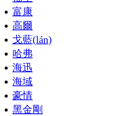
富康
高爾
戈藍(lán)
哈弗
海迅
海域
豪情
黑金剛