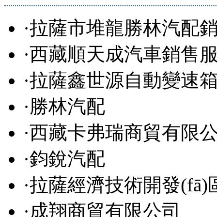
·
拉薩市堆龍勝林汽配
·
西藏順天成汽車銷售
·
拉薩鑫世源自動變速
·
勝林汽配
·
西藏卡弗瑞商貿有限
·
鈞銳汽配
·
拉薩經濟技術開發(fā)
·
成翔商貿有限公司