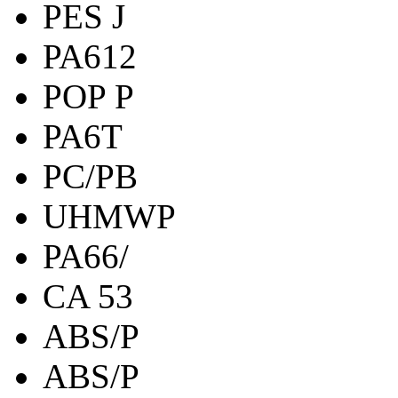
PES J
PA612
POP P
PA6T
PC/PB
UHMWP
PA66/
CA 53
ABS/P
ABS/P