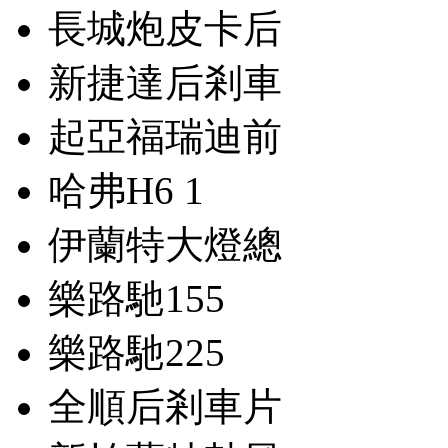
長城炮皮卡后
新捷達后剎車
起亞福瑞迪前
哈弗H6 1
伊蘭特大燈總
樂路馳155
樂路馳225
全順后剎車片