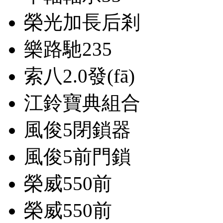
榮光加長后剎
樂路馳235
索八2.0發(fā)
江鈴寶典組合
風俊5閉鎖器
風俊5前門鎖
榮威550前
榮威550前