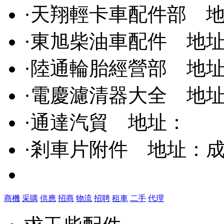
·
天翔輕卡車配件部
地
·
東旭柴油車配件
地址
·
陸通輪胎經營部
地址：
·
電慶濾清器大全
地址
·
通達汽貿
地址：
·
剎車片附件
地址：成
商機
采購
供應
招商
物流
招聘
租車
二手
代理