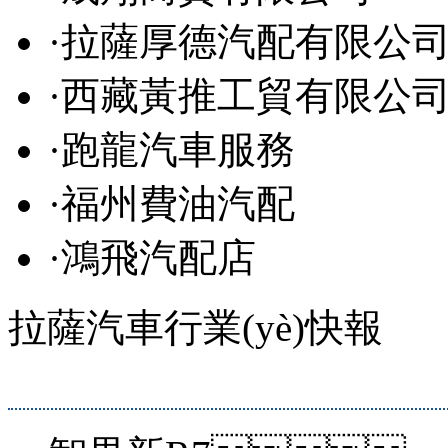
·
拉薩厚德汽配有限公
·
西藏黃推工貿有限公
·
跑龍汽車服務
·
福州費油汽配
·
鴻飛汽配店
拉薩汽車行業(yè)快報