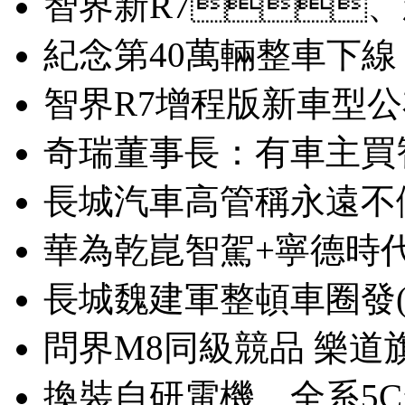
智界新R7、
紀念第40萬輛整車下線
智界R7增程版新車型公
奇瑞董事長：有車主買
長城汽車高管稱永遠不
華為乾崑智駕+寧德時
長城魏建軍整頓車圈發(f
問界M8同級競品 樂道
換裝自研電機、全系5C超充