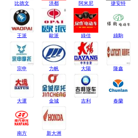
比德文
洪都
阿米尼
捷安特
王派
歐派
綠佳
綠駒
宗申
力帆
大陽
隆鑫
大運
金城
吉利
春蘭
南方
新大洲