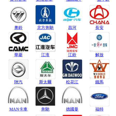
奧鈴
北方奔馳
昌河
長安
華菱
江淮
江鈴
解放
陜汽
斯太爾
松花江
鐵馬
MAN卡車
奔馳
德國曼
福特