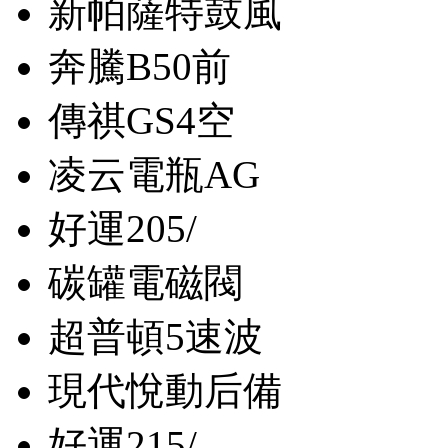
新帕薩特鼓風
奔騰B50前
傳祺GS4空
凌云電瓶AG
好運205/
碳罐電磁閥
超普頓5速波
現代悅動后備
好運215/