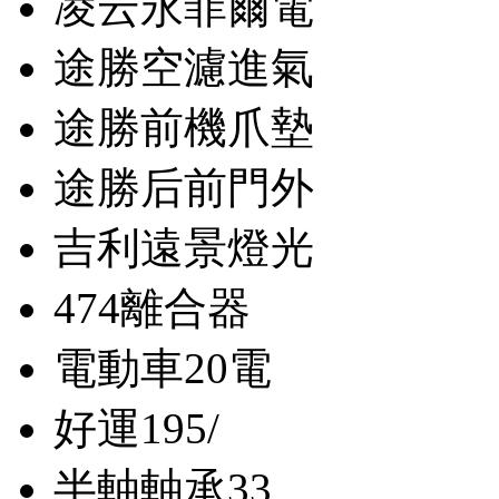
凌云永菲爾電
途勝空濾進氣
途勝前機爪墊
途勝后前門外
吉利遠景燈光
474離合器
電動車20電
好運195/
半軸軸承33