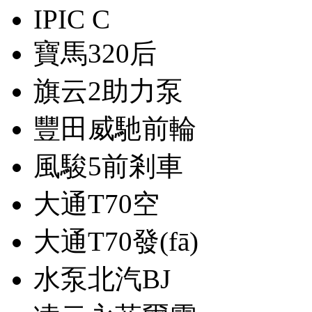
IPIC C
寶馬320后
旗云2助力泵
豐田威馳前輪
風駿5前剎車
大通T70空
大通T70發(fā)
水泵北汽BJ