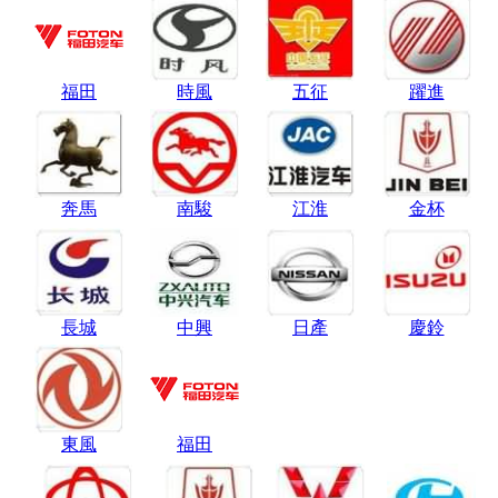
福田
時風
五征
躍進
奔馬
南駿
江淮
金杯
長城
中興
日產
慶鈴
東風
福田