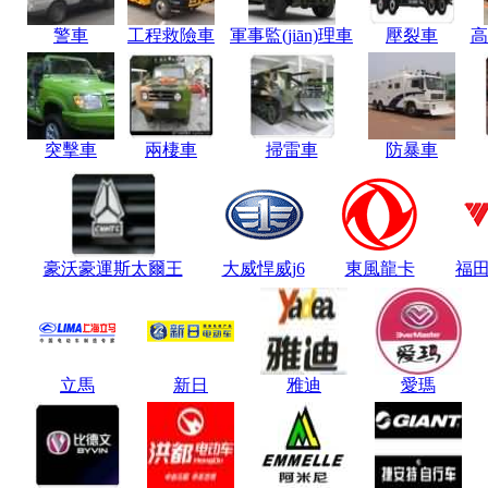
警車
工程救險車
軍事監(jiān)理車
壓裂車
高
突擊車
兩棲車
掃雷車
防暴車
豪沃豪運斯太爾王
大威悍威j6
東風龍卡
福
立馬
新日
雅迪
愛瑪