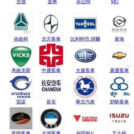
吉普
道奇
菲亞特
MG
依維柯
北方客車
比利時范.胡爾
黃海
考維克斯
中通客車
大連客車
廣通客車
雷諾
長安
華北汽車
舒馳客車
黃明客車
太湖客車
福田歐V
五十鈴