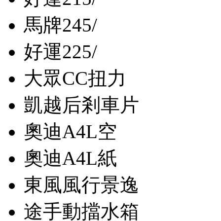
馬牌245/
好運225/
大眾CC扭力
凱越后剎車片
奧迪A4L空
奧迪A4L紙
東風風行景逸
途手動擋水箱