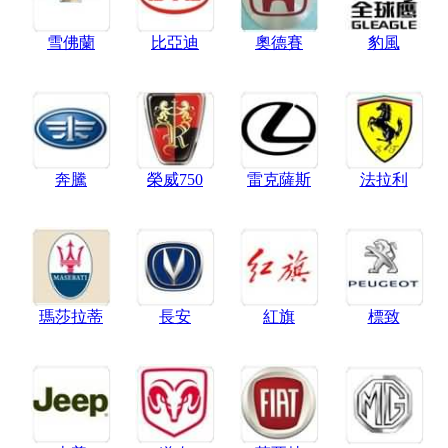
雪佛蘭
比亞迪
奧德賽
豹風
奔騰
榮威750
雷克薩斯
法拉利
瑪莎拉蒂
長安
紅旗
標致