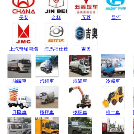
長安
金杯
五菱
昌河
上汽奇瑞開瑞
海馬福仕達
吉奧
油罐車
汽罐車
液罐車
冷藏車
升降車
攪拌車
挖掘車
推土車