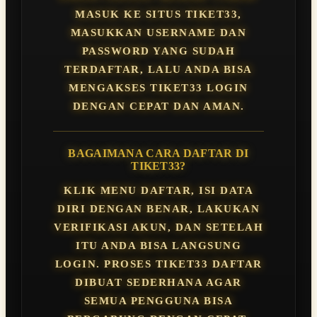
MASUK KE SITUS TIKET33,
MASUKKAN USERNAME DAN
PASSWORD YANG SUDAH
TERDAFTAR, LALU ANDA BISA
MENGAKSES TIKET33 LOGIN
DENGAN CEPAT DAN AMAN.
BAGAIMANA CARA DAFTAR DI
TIKET33?
KLIK MENU DAFTAR, ISI DATA
DIRI DENGAN BENAR, LAKUKAN
VERIFIKASI AKUN, DAN SETELAH
ITU ANDA BISA LANGSUNG
LOGIN. PROSES TIKET33 DAFTAR
DIBUAT SEDERHANA AGAR
SEMUA PENGGUNA BISA