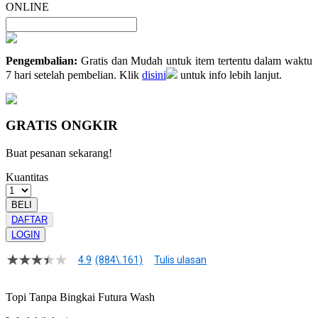
ONLINE
Pengembalian:
Gratis dan Mudah untuk item tertentu dalam waktu
7 hari setelah pembelian. Klik
disini
untuk info lebih lanjut.
GRATIS ONGKIR
Buat pesanan sekarang!
Kuantitas
BELI
DAFTAR
LOGIN
4.9
(884\.161)
Tulis ulasan
4.9
dari
5
Topi Tanpa Bingkai Futura Wash
bintang,
nilai