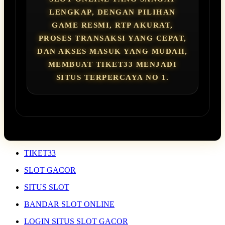
LENGKAP, DENGAN PILIHAN
GAME RESMI, RTP AKURAT,
PROSES TRANSAKSI YANG CEPAT,
DAN AKSES MASUK YANG MUDAH,
MEMBUAT TIKET33 MENJADI
SITUS TERPERCAYA NO 1.
TIKET33
SLOT GACOR
SITUS SLOT
BANDAR SLOT ONLINE
LOGIN SITUS SLOT GACOR