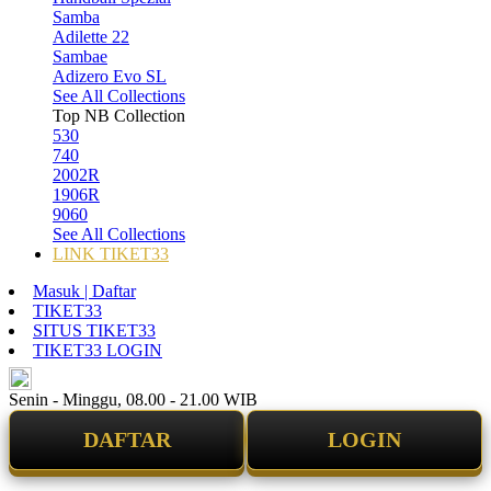
Samba
Adilette 22
Sambae
Adizero Evo SL
See All Collections
Top NB Collection
530
740
2002R
1906R
9060
See All Collections
LINK TIKET33
Masuk | Daftar
TIKET33
SITUS TIKET33
TIKET33 LOGIN
ID
Senin - Minggu, 08.00 - 21.00 WIB
DAFTAR
LOGIN