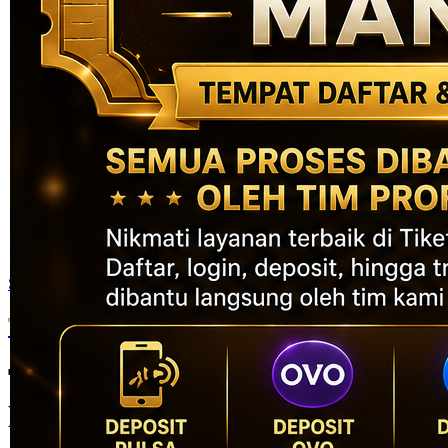
Skip to the beginning of the images gallery
TIKET33
Tiket33 Slot Deposit Pulsa &
E-Wallet OVO Dana 2026