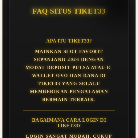
FAQ SITUS TIKET33
APA ITU TIKET33?
MAINKAN SLOT FAVORIT
SEPANJANG 2026 DENGAN
MODAL DEPOSIT PULSA ATAU E-
WALLET OVO DAN DANA DI
TIKET33 YANG SELALU
MEMBERIKAN PENGALAMAN
BERMAIN TERBAIK.
BAGAIMANA CARA LOGIN DI
TIKET33?
LOGIN SANGAT MUDAH. CUKUP