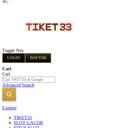
Indonesia
Toggle Nav
LOGIN
DAFTAR
Cari
Cari
Advanced Search
Explore
TIKET33
SLOT GACOR
SITUS SLOT