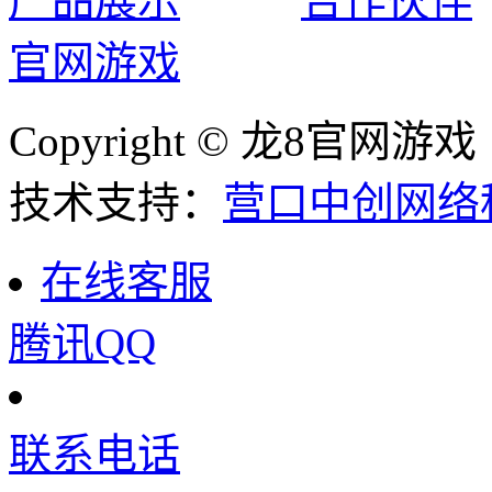
产品展示
合作伙伴
官网游戏
Copyright © 龙8官网游
技术支持：
营口中创网络
在线客服
腾讯QQ
联系电话