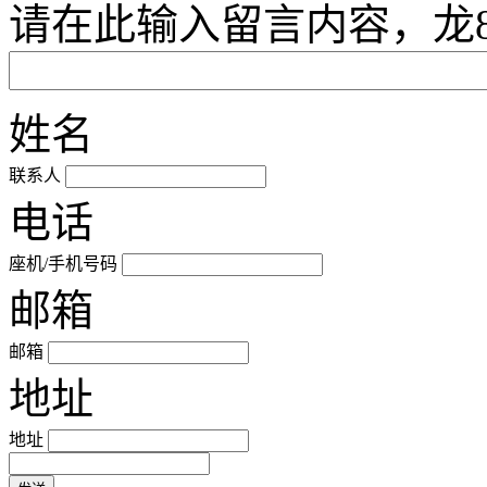
请在此输入留言内容，龙
姓名
联系人
电话
座机/手机号码
邮箱
邮箱
地址
地址