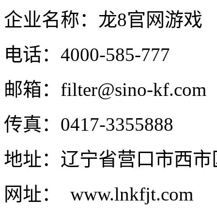
企业名称：龙8官网游戏
电话：4000-585-777
邮箱：filter@sino-kf.com
传真：0417-3355888
地址：辽宁省营口市西市
网址： www.lnkfjt.com