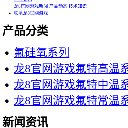
龙8官网游戏新闻
产品动态
技术知识
联系龙8官网游戏
产品分类
氟硅氧系列
龙8官网游戏氟特高温
龙8官网游戏氟特中温
龙8官网游戏氟特常温
新闻资讯