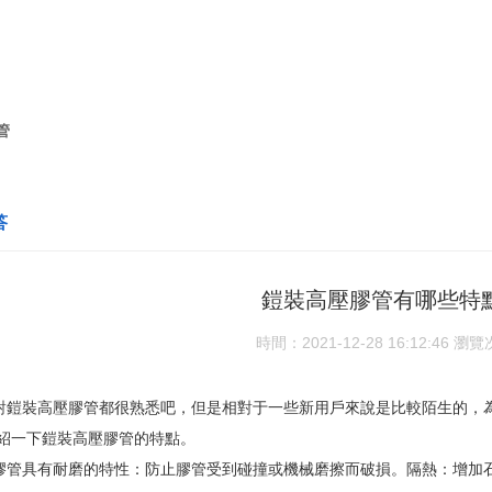
管
答
鎧裝高壓膠管有哪些特點
時間：2021-12-28 16:12:46
瀏覽
對
鎧裝
高壓膠管
都很熟悉吧，但是相對于一些新用戶來說是比較陌生的，
一下鎧裝高壓膠管的特點。
有耐磨的特性：防止膠管受到碰撞或機械磨擦而破損。隔熱：增加石棉隔熱層