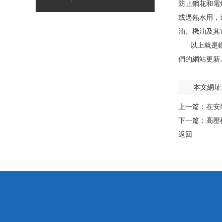
防止鋼花和電
或過熱水用
油、機油及其它
以上就是鎧裝高
們的網站更新
本文網址
上一篇：
在安
下一篇：
高壓
返回