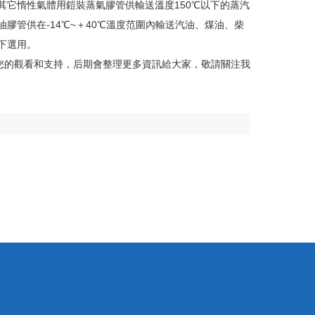
或其它惰性氣體用鎧裝蒸氣膠管供輸送溫度150℃以下的蒸汽
油膠管供在-14℃~＋40℃溫度范圍內輸送汽油、煤油、柴
。
觀看和支持，后期會整理更多資訊給大家，敬請關注我