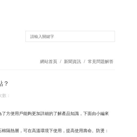
/
/
網站首頁
新聞資訊
常見問題解答
？
次數：
為了方便用戶能夠更加詳細的了解產品知識，下面由小編來
，可在高溫環境下使用，提高使用壽命。防燙：