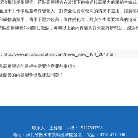
焊渣飛賤燙傷膠管。鎧裝高壓膠管在常溫下供輸送較高壓力的壓縮空氣
，適用于工作環境差條件變化大，對安全性要求較高的情況下選用。鎧裝輸
礦物油類用，適用于壓力較高，條件變化大，對安全生產要求高的情況下選用
壓膠管的相關知識點，希望以上的內容能夠對大家有所幫助，感謝您的
。
：
http://www.intrafoundation.com/news_view_464_284.html
裝高壓膠管的過程中需要注意哪些事項？
橡膠管的內膠層會出現哪些問題？
聯系人：王經理 手機：15127803398
地址：河北省衡水市景縣經濟開發區 電話：0318-4312096