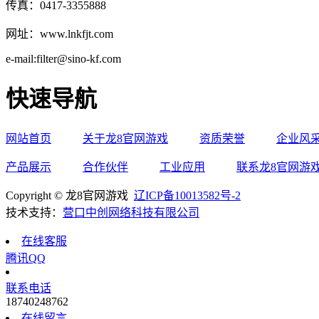
传真：0417-3355888
网址：www.lnkfjt.com
e-mail:filter@sino-kf.com
快速导航
网站首页
关于龙8官网游戏
资质荣誉
企业风
产品展示
合作伙伴
工业应用
联系龙8官网游
Copyright © 龙8官网游戏
辽ICP备10013582号-2
技术支持：
营口中创网络科技有限公司
在线客服
腾讯QQ
联系电话
18740248762
在线留言