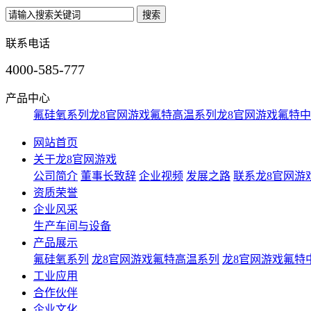
联系电话
4000-585-777
产品中心
氟硅氧系列
龙8官网游戏氟特高温系列
龙8官网游戏氟特
网站首页
关于龙8官网游戏
公司简介
董事长致辞
企业视频
发展之路
联系龙8官网游
资质荣誉
企业风采
生产车间与设备
产品展示
氟硅氧系列
龙8官网游戏氟特高温系列
龙8官网游戏氟特
工业应用
合作伙伴
企业文化