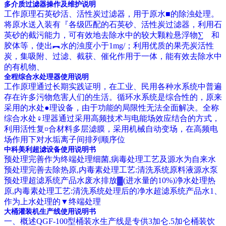
多介质过滤器操作及维护说明
工作原理石英砂活、活性炭过滤器，用于原水■的除浊处理。
将原水送入装有『各级匹配的石英砂、活性炭过滤器，利用石
英砂的截污能力，可有效地去除水中的较大颗粒悬浮物∑ 和
胶体等，使出︻水的浊度小于1mg/；利用优质的果壳炭活性
炭，集吸附、过滤、截获、催化作用于一体，能有效去除水中
的有机物、
全程综合水处理器使用说明
工作原理通过长期实践证明，在工业、民用各种水系统中普遍
存在许多污物危害人们的生活。循环水系统是综合性的，原来
采用的水处●理设备，由于功能的局限性无法全面解决。全称
综合水处♀理器通过采用高频技术与电能场效应结合的方式，
利用活性复¤合材料多层滤膜，采用机械自动变场，在高频电
场作用下对水垢离子间排列顺序位
中科美利超滤设备使用说明书
预处理完善作为终端处理细菌,病毒处理工艺及源水为自来水
预处理完善去除热原,内毒素处理工艺:清洗系统原料液源水泵
预处理超滤系统产品水废水排放▓(进水量的10%)净水处理热
原,内毒素处理工艺:清洗系统处理后的净水超滤系统产品水1、
作为上水处理的▼终端处理
大桶灌装机生产线使用说明书
一、概述QGF-100型桶装水生产线是专供3加仑.5加仑桶装饮