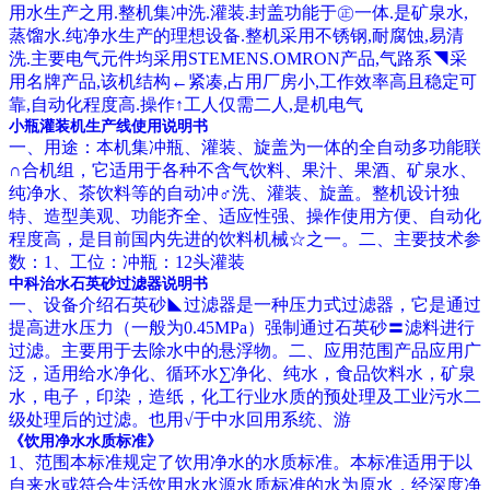
用水生产之用.整机集冲洗.灌装.封盖功能于㊣一体.是矿泉水,
蒸馏水.纯净水生产的理想设备.整机采用不锈钢,耐腐蚀,易清
洗.主要电气元件均采用STEMENS.OMRON产品,气路系◥采
用名牌产品,该机结构←紧凑,占用厂房小,工作效率高且稳定可
靠,自动化程度高.操作↑工人仅需二人,是机电气
小瓶灌装机生产线使用说明书
一、用途：本机集冲瓶、灌装、旋盖为一体的全自动多功能联
∩合机组，它适用于各种不含气饮料、果汁、果酒、矿泉水、
纯净水、茶饮料等的自动冲♂洗、灌装、旋盖。整机设计独
特、造型美观、功能齐全、适应性强、操作使用方便、自动化
程度高，是目前国内先进的饮料机械☆之一。二、主要技术参
数：1、工位：冲瓶：12头灌装
中科治水石英砂过滤器说明书
一、设备介绍石英砂◣过滤器是一种压力式过滤器，它是通过
提高进水压力（一般为0.45MPa）强制通过石英砂〓滤料进行
过滤。主要用于去除水中的悬浮物。二、应用范围产品应用广
泛，适用给水净化、循环水∑净化、纯水，食品饮料水，矿泉
水，电子，印染，造纸，化工行业水质的预处理及工业污水二
级处理后的过滤。也用√于中水回用系统、游
《饮用净水水质标准》
1、范围本标准规定了饮用净水的水质标准。本标准适用于以
自来水或符合生活饮用水水源水质标准的水为原水，经深度净