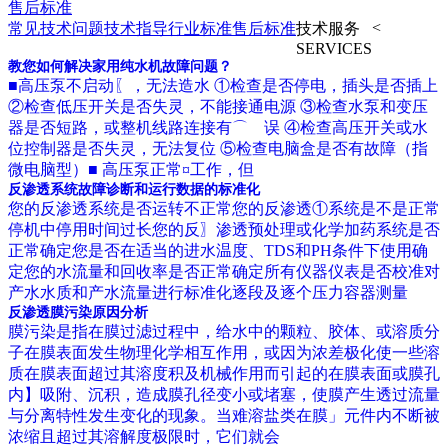
售后标准
<
常见技术问题
技术指导
行业标准
售后标准
技术服务
SERVICES
教您如何解决家用纯水机故障问题？
■高压泵不启动〖，无法造水 ①检查是否停电，插头是否插上
②检查低压开关是否失灵，不能接通电源 ③检查水泵和变压
器是否短路，或整机线路连接有⌒ 误 ④检查高压开关或水
位控制器是否失灵，无法复位 ⑤检查电脑盒是否有故障（指
微电脑型）■ 高压泵正常¤工作，但
反渗透系统故障诊断和运行数据的标准化
您的反渗透系统是否运转不正常您的反渗透①系统是不是正常
停机中停用时间过长您的反〗渗透预处理或化学加药系统是否
正常确定您是否在适当的进水温度、TDS和PH条件下使用确
定您的水流量和回收率是否正常确定所有仪器仪表是否校准对
产水水质和产水流量进行标准化逐段及逐个压力容器测量
反渗透膜污染原因分析
膜污染是指在膜过滤过程中，给水中的颗粒、胶体、或溶质分
子在膜表面发生物理化学相互作用，或因为浓差极化使一些溶
质在膜表面超过其溶度积及机械作用而引起的在膜表面或膜孔
内】吸附、沉积，造成膜孔径变小或堵塞，使膜产生透过流量
与分离特性发生变化的现象。当难溶盐类在膜」元件内不断被
浓缩且超过其溶解度极限时，它们就会