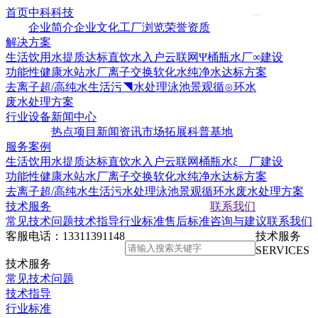
首页
中科科技
企业简介
企业文化
工厂浏览
荣誉资质
解决方案
生活饮用水提质达标
直饮水入户云联网Ψ
桶瓶水厂∞建设
功能性健康水站水厂
离子交换软化水
纯净水达标方案
去离子超/高纯水
生活污◥水处理
泳池景观循⊙环水
废水处理方案
行业设备
新闻中心
热点项目
新闻资讯
市场拓展
科普基地
服务案例
生活饮用水提质达标
直饮水入户云联网
桶瓶水ξ 厂建设
功能性健康水站水厂
离子交换软化水
纯净水达标方案
去离子超/高纯水
生活污水处理
泳池景观循环水
废水处理方案
技术服务
联系我们
常见技术问题
技术指导
行业标准
售后标准
咨询与建议
联系我们
客服电话：
13311391148
技术服务
SERVICES
技术服务
常见技术问题
技术指导
行业标准