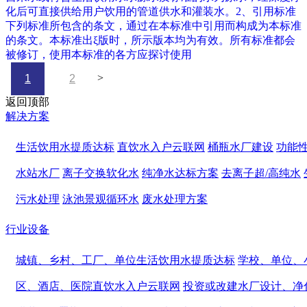
化后可直接供给用户饮用的管道供水和灌装水。2、引用标准
下列标准所包含的条文，通过在本标准中引用而构成为本标准
的条文。本标准出ξ版时，所示版本均为有效。所有标准都会
被修订，使用本标准的各方应探讨使用
>
1
2
返回顶部
解决方案
生活饮用水提质达标
直饮水入户云联网
桶瓶水厂建设
功能
水站水厂
离子交换软化水
纯净水达标方案
去离子超/高纯水
污水处理
泳池景观循环水
废水处理方案
行业设备
城镇、乡村、工厂、单位生活饮用水提质达标
学校、单位、
区、酒店、医院直饮水入户云联网
投资或改建水厂设计、净