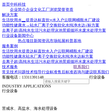
首页
中科科技
企业简介
企业文化
工厂浏览
荣誉资质
解决方案
生活饮用水▂提质达标
直饮∞水入户云联网
桶瓶水厂建设
功能性健康水→站水厂
离子交换软化水
纯净水达√标方案
去离子超/高纯水
生活污水处理
泳池景观循环水
废水处理方案
行业设备
新闻中心
热点项目
新闻资讯
市场拓展
科普基地
服务案例
生活饮用水提质达标
直饮水入户云联网
桶瓶水厂建设
功能性健康水站水厂
离子交换软化水
纯净水达标方案
去离子超/高纯水
生活污水处理
泳池景观循环水
废水处理方案
技术服务
联系我们
常见技术问题
技术指导
行业标准
售后标准
咨询与建议
联系我们
客服电话：
13311391148
行业设备
INDUSTRY APPLICATIONS
行业设备
苦咸水、高盐水、海水处理设备