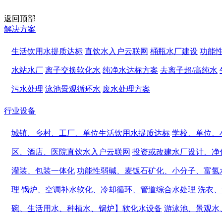
返回顶部
解决方案
生活饮用水提质达标
直饮水入户云联网
桶瓶水厂建设
功能
水站水厂
离子交换软化水
纯净水达标方案
去离子超/高纯水
污水处理
泳池景观循环水
废水处理方案
行业设备
城镇、乡村、工厂、单位生活饮用水提质达标
学校、单位、
区、酒店、医院直饮水入户云联网
投资或改建水厂设计、净
灌装、包装一体化
功能性弱碱、麦饭石矿化、小分子、富氢
理
锅炉、空调补水软化、冷却循环、管道综合水处理
洗衣、
碗、生活用水、种植水、锅炉】软化水设备
游泳池、景观水