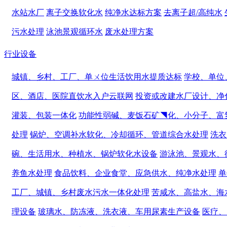
水站水厂
离子交换软化水
纯净水达标方案
去离子超/高纯水
污水处理
泳池景观循环水
废水处理方案
行业设备
城镇、乡村、工厂、单ㄨ位生活饮用水提质达标
学校、单位
区、酒店、医院直饮水入户云联网
投资或改建水厂设计、净
灌装、包装一体化
功能性弱碱、麦饭石矿◥化、小分子、富
处理
锅炉、空调补水软化、冷却循环、管道综合水处理
洗衣
碗、生活用水、种植水、锅炉软化水设备
游泳池、景观水、
养鱼水处理
食品饮料、企业食堂、应急供水、纯净水处理
单
工厂、城镇、乡村废水污水一体化处理
苦咸水、高盐水、海
理设备
玻璃水、防冻液、洗衣液、车用尿素生产设备
医疗、