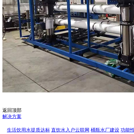
返回顶部
解决方案
生活饮用水提质达标
直饮水入户云联网
桶瓶水厂建设
功能