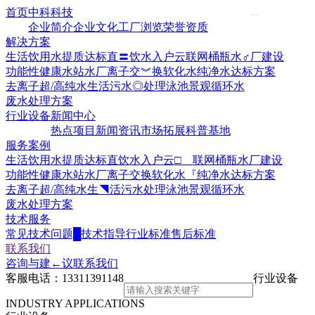
首页
中科科技
企业简介
企业文化
工厂浏览
荣誉资质
解决方案
生活饮用水提质达标
直〓饮水入户云联网
桶瓶水♂厂建设
功能性健康水站水厂
离子交︾换软化水
纯净水达标方案
去离子超/高纯水
生活污水◎处理
泳池景观循环水
废水处理方案
行业设备
新闻中心
热点项目
新闻资讯
市场拓展
科普基地
服务案例
生活饮用水提质达标
直饮水入户云□ 联网
桶瓶水厂建设
功能性健康水站水厂
离子交换软化水『
纯净水达标方案
去离子超/高纯水
生◥活污水处理
泳池景观循环水
废水处理方案
技术服务
常见技术问题█
技术指导
行业标准
售后标准
联系我们
咨询与建←议
联系我们
客服电话：
13311391148
行业设备
INDUSTRY APPLICATIONS