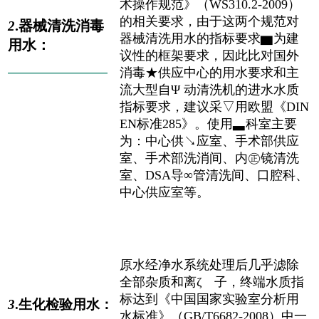
术操作规范》（WS310.2-2009）
的相关要求，由于这两个规范对
.器械清洗消毒
2
器械清洗用水的指标要求▆为建
用水：
议性的框架要求，因此比对国外
消毒★供应中心的用水要求和主
——————————
流大型自Ψ 动清洗机的进水水质
指标要求，建议采▽用欧盟《DIN
EN标准285》。使用▃科室主要
为：中心供↘应室、手术部供应
室、手术部洗消间、内㊣镜清洗
室、DSA导∞管清洗间、口腔科、
中心供应室等。
原水经净水系统处理后几乎滤除
全部杂质和离ζ 子，终端水质指
标达到《中国国家实验室分析用
3
.生化检验用水：
水标准》（GB/T6682-2008）中一