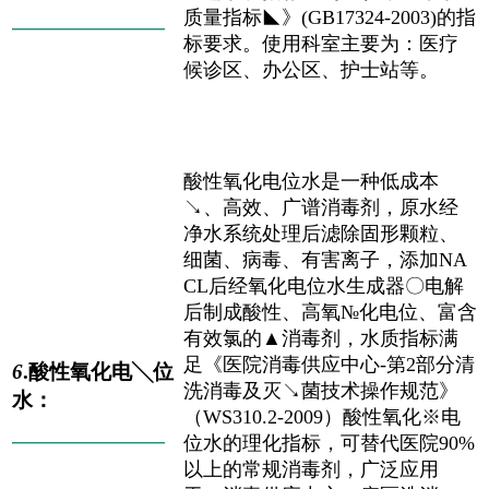
质量指标◣》(GB17324-2003)的指
——————————
标要求。使用科室主要为：医疗
候诊区、办公区、护士站等。
酸性氧化电位水是一种低成本
↘、高效、广谱消毒剂，原水经
净水系统处理后滤除固形颗粒、
细菌、病毒、有害离子，添加NA
CL后经氧化电位水生成器〇电解
后制成酸性、高氧№化电位、富含
有效氯的▲消毒剂，水质指标满
足《医院消毒供应中心-第2部分清
6
.酸性氧化电╲位
洗消毒及灭↘菌技术操作规范》
水：
（WS310.2-2009）酸性氧化※电
——————————
位水的理化指标，可替代医院90%
以上的常规消毒剂，广泛应用