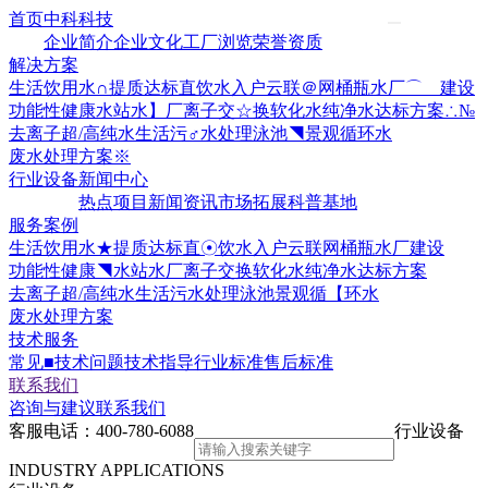
首页
中科科技
企业简介
企业文化
工厂浏览
荣誉资质
解决方案
生活饮用水∩提质达标
直饮水入户云联＠网
桶瓶水厂⌒ 建设
功能性健康水站水】厂
离子交☆换软化水
纯净水达标方案∴№
去离子超/高纯水
生活污♂水处理
泳池◥景观循环水
废水处理方案※
行业设备
新闻中心
热点项目
新闻资讯
市场拓展
科普基地
服务案例
生活饮用水★提质达标
直☉饮水入户云联网
桶瓶水厂建设
功能性健康◥水站水厂
离子交换软化水
纯净水达标方案
去离子超/高纯水
生活污水处理
泳池景观循【环水
废水处理方案
技术服务
常见■技术问题
技术指导
行业标准
售后标准
联系我们
咨询与建议
联系我们
客服电话：
400-780-6088
行业设备
INDUSTRY APPLICATIONS