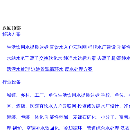
返回顶部
解决方案
生活饮用水提质达标
直饮水入户云联网
桶瓶水厂建设
功能
水站水Ψ厂
离子交换软化水
纯净水达标方案
去离子超/高纯
活污水处理
泳池景观循环水
废水处理方案
行业设备
城镇、乡村、工厂、单位生活饮用水提质达标
学校、单位、
区、酒店、医院直饮水入户云联网
投资或改建水厂设计、净
灌装、包装一体化
功能性弱碱、麦饭石矿化、小分子、富氢
理
锅炉、空调补水软◢化、冷却循环、管道综合水处理
洗衣