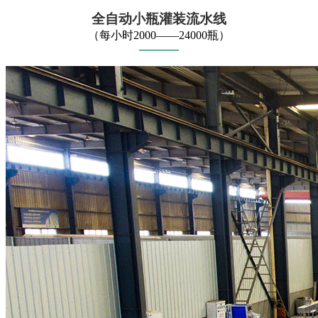
全自动小瓶灌装流水线
（每小时2000——24000瓶）
——
—
—