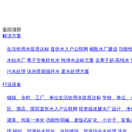
返回顶部
解决方案
生活饮用水提质达标
直饮水入户云联网
桶瓶水厂建设
功能
水站水厂
离子交换软化水
纯净水达标方案
去离子超/高纯水
污水处理
泳池景观循环水
废水处理方案
行业设备
城镇、乡村、工厂、单位生活饮用水提质达标
学校、单位、
区、酒店、医院直饮水入户云联网
投资或改建水厂设计、净
灌装、包装一体化
功能性弱碱、麦饭石矿化、小分子、富氢
理
锅炉、空调补水软化、冷却循环、管道综合水处理
洗衣、