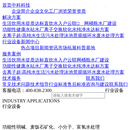
首页
中科科技
企业简介
企业文化
工厂浏览
荣誉资质
解决方案
生活饮用水提质达标
直饮水入户云联□ 网
桶瓶水厂建设
功能性健康水站水厂
离子交换软化水
纯净水达标方案
去离子超/高纯水
生活污水处理
泳池景观循环水
废水处理方案
行业设备
新闻中心
热点项目
新闻资讯
市场拓展
科普基地
服务案例
生活饮用水提质达标
直饮水入户云联网
桶瓶水厂建设
功能性健康水站水厂
离子交换软化水
纯净水达标方案
去离子超/高纯水
生活污水处理
泳池景观循环水
废水处理方案
技术服务
联系我们
常见技术问题
技术指导
行业标准
售后标准
咨询与建议
联系我们
客服电话：
400-838-2300
行业设备
INDUSTRY APPLICATIONS
行业设备
功能性弱碱、麦饭石矿化、小分子、富氢水处理