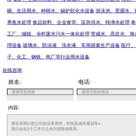
碗、生活用水、种植水、锅炉软化水设备
游泳池、景观水、
养鱼水处理
食品饮料、企业食堂、应急供水、纯净水处理
单
工厂、城镇、乡村废水污水一体化处理
苦咸水、高盐水、海
理设备
玻璃水、防冻液、洗衣液、车用尿素生产设备
医疗、
子、化工、钢铁、电厂等行业用水设备
在线咨询
姓名:
电话:
内容: