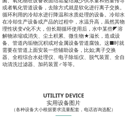
菌、氧化物在设备表面结垢凝结减少供水量和热量传导
或者氧化管道设备，去除方式就是软化进行离子交换。
循环利用的冷却水进行降温和水质处理的设备。冷却水
在冷却生产设备或产品的过程中，水温升高，虽然其物
理性状变√化不大，但长期循环使用后，水中某些◤溶
解物浓缩或消失、尘土积累、微生物★滋长，造成设
备、管道内垢物沉积或对金属设备管道腐蚀。这■时就
需要在管道上面安装一些辅助设备，比如;离子交换
器、全程综合水处理仪、电子除垢仪、脱气装置、全自
动清洗过滤器、加药装置♂等等。
UTILITY DEVICE
实用设备图片
（各种设备大小根据要求流量配套，电话咨询选配）
——
—
—