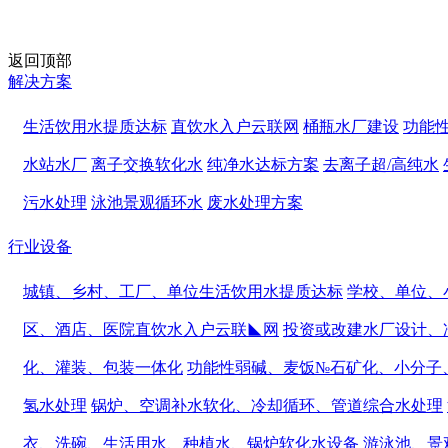
返回顶部
解决方案
生活饮用水提质达标
直饮水入户云联网
桶瓶水厂建设
功能
水站水厂
离子交换软化水
纯净水达标方案
去离子超/高纯水
污水处理
泳池景观循环水
废水处理方案
行业设备
城镇、乡村、工厂、单位生活饮用水提质达标
学校、单位、
区、酒店、医院直饮水入户云联◣网
投资或改建水厂设计、
化、灌装、包装一体化
功能性弱碱、麦饭№石矿化、小分子
氢水处理
锅炉、空调补水软化、冷却循环、管道综合水处理
衣、洗碗、生活用水、种植水、锅炉软化水设备
游泳池、景