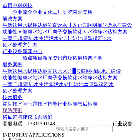
首页
中科科技
企业简介
企业文化
工厂浏览
荣誉资质
解决方案
生活饮用水提质达标№
直饮水【入户云联网
桶瓶＠水厂建设
功能性▼健康水站水厂
离子交换软化々水
纯净水达标方案
去离子超/高纯水
生活污水处∴理
泳池景观循环♀水
废水处理方】案
行业设备
新闻中心
热点项目
新闻资讯
市场拓展
科普基地
服务案例
生活饮用水提质达标
直饮水入户█云联网
桶瓶水厂建设
功能性健康水站水厂
离子交换软化水
纯净水达标方案
去离子超/高纯水
生活㊣污水处理
泳池〓景观循环水
废水处理方案
技术服务
常见技术问卐题
技术指导
行业标准
售后标准
联系我们
咨◣询与建议
联系我们
客服电话：
13311391148
行业设备
INDUSTRY APPLICATIONS