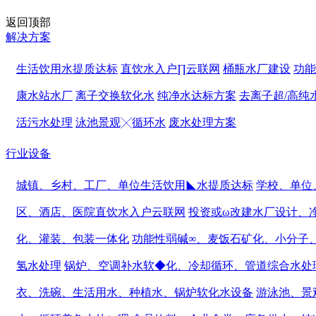
返回顶部
解决方案
生活饮用水提质达标
直饮水入户∏云联网
桶瓶水厂建设
功能
康水站水厂
离子交换软化水
纯净水达标方案
去离子超/高纯
活污水处理
泳池景观╳循环水
废水处理方案
行业设备
城镇、乡村、工厂、单位生活饮用◣水提质达标
学校、单位
区、酒店、医院直饮水入户云联网
投资或ω改建水厂设计、
化、灌装、包装一体化
功能性弱碱∞、麦饭石矿化、小分子
氢水处理
锅炉、空调补水软◆化、冷却循环、管道综合水处
衣、洗碗、生活用水、种植水、锅炉软化水设备
游泳池、景