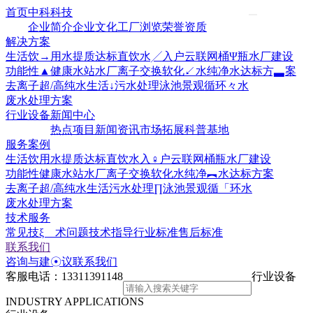
首页
中科科技
企业简介
企业文化
工厂浏览
荣誉资质
解决方案
生活饮→用水提质达标
直饮水╱入户云联网
桶Ψ瓶水厂建设
功能性▲健康水站水厂
离子交换软化↙水
纯净水达标方▃案
去离子超/高纯水
生活↓污水处理
泳池景观循环々水
废水处理方案
行业设备
新闻中心
热点项目
新闻资讯
市场拓展
科普基地
服务案例
生活饮用水提质达标
直饮水入♀户云联网
桶瓶水厂建设
功能性健康水站水厂
离子交换软化水
纯净︻水达标方案
去离子超/高纯水
生活污水处理∏
泳池景观循「环水
废水处理方案
技术服务
常见技ξ 术问题
技术指导
行业标准
售后标准
联系我们
咨询与建☉议
联系我们
客服电话：
13311391148
行业设备
INDUSTRY APPLICATIONS