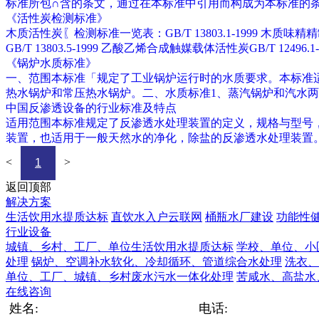
标准所包∩含的条文，通过在本标准中引用而构成为本标准的
《活性炭检测标准》
木质活性炭〖检测标准一览表：GB/T 13803.1-1999 木质味精精制用颗
GB/T 13803.5-1999 乙酸乙烯合成触媒载体活性炭GB/T 1249
《锅炉水质标准》
一、范围本标准「规定了工业锅炉运行时的水质要求。本标准适
热水锅炉和常压热水锅炉。二、水质标准1、蒸汽锅炉和汽水两用
中国反渗透设备的行业标准及特点
适用范围本标准规定了反渗透水处理装置的定义，规格与型号
装置，也适用于一般天然水的净化，除盐的反渗透水处理装置。
<
>
1
返回顶部
解决方案
生活饮用水提质达标
直饮水入户云联网
桶瓶水厂建设
功能性
行业设备
城镇、乡村、工厂、单位生活饮用水提质达标
学校、单位、小
处理
锅炉、空调补水软化、冷却循环、管道综合水处理
洗衣、
单位、工厂、城镇、乡村废水污水一体化处理
苦咸水、高盐水
在线咨询
姓名:
电话: