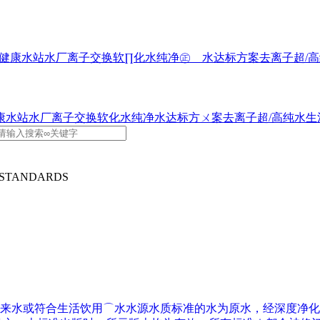
健康水站水厂
离子交换软∏化水
纯净㊣ 水达标方案
去离子超/
康水站水厂
离子交换软化水
纯净水达标方ㄨ案
去离子超/高纯水
生
 STANDARDS
自来水或符合生活饮用⌒水水源水质标准的水为原水，经深度净化