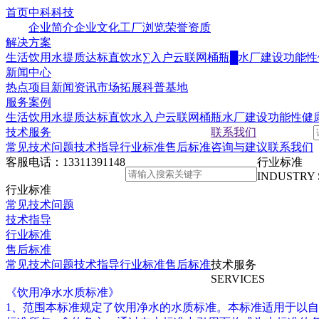
首页
中科科技
企业简介
企业文化
工厂浏览
荣誉资质
解决方案
生活饮用水提质达标
直饮水∑入户云联网
桶瓶█水厂建设
功能性
新闻中心
热点项目
新闻资讯
市场拓展
科普基地
服务案例
生活饮用水提质达标
直饮水入户云联网
桶瓶水厂建设
功能性健
技术服务
联系我们
常见技术问题
技术指导
行业标准
售后标准
咨询与建议
联系我们
客服电话：
13311391148
行业标准
INDUSTRY
行业标准
常见技术问题
技术指导
行业标准
售后标准
常见技术问题
技术指导
行业标准
售后标准
技术服务
SERVICES
《饮用净水水质标准》
1、范围本标准规定了饮用净水的水质标准。本标准适用于以