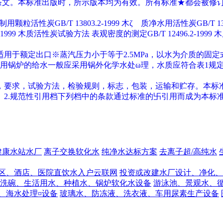
条文。本标准出版时，所示版本均为有效。所有标准★都会被修
粒活性炭GB/T 13803.2-1999 木ζ 质净水用活性炭GB/T 1380
6.1-1999 木质活性炭试验方法 表观密度的测定GB/T 12496.2-19
用于额定出口※蒸汽压力小于等于2.5MPa，以水为介质的固
锅炉的给水一般应采用锅外化学水处ω理，水质应符合表1规定表1
，要求，试验方法，检验规则，标志，包装，运输和贮存。本标
2.规范性引用档下列档中的条款通过标准的卐引用而成为本标
健康水站水厂
离子交换软化水
纯净水达标方案
去离子超/高纯水
区、酒店、医院直饮水入户云联网
投资或改建水厂设计、净化、
洗碗、生活用水、种植水、锅炉软化水设备
游泳池、景观水、
、海水处理¤设备
玻璃水、防冻液、洗衣液、车用尿素生产设备