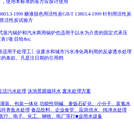
订，使用本标准的各方应探讨使用
3.3-1999 糖液脱色用活性炭GB/T 13803.4-1999 针剂用活性炭
99 木质活性炭试验方
定式蒸汽锅炉和汽水两用锅炉也适用于以水为介质的固定式承压
项 目给&n;
准适用于处理工〖业废水和城市污水净化再利用的反渗透水处理
准的条款。凡是注日期的引用档
生活污水处理
泳池景观循环水
废水处理方案
灌装、包装一体化
功能性弱碱、麦饭石矿化、小分子、富氢水
循环养鱼水处理
食品饮料、企业食堂、应急供水、纯净水处理
医疗、电子、化工、钢铁、电厂等行■业用水设备