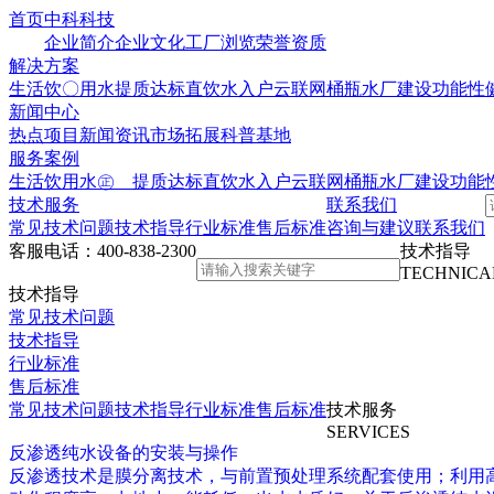
首页
中科科技
企业简介
企业文化
工厂浏览
荣誉资质
解决方案
生活饮〇用水提质达标
直饮水入户云联网
桶瓶水厂建设
功能性
新闻中心
热点项目
新闻资讯
市场拓展
科普基地
服务案例
生活饮用水㊣ 提质达标
直饮水入户云联网
桶瓶水厂建设
功能
技术服务
联系我们
常见技术问题
技术指导
行业标准
售后标准
咨询与建议
联系我们
客服电话：
400-838-2300
技术指导
TECHNICA
技术指导
常见技术问题
技术指导
行业标准
售后标准
常见技术问题
技术指导
行业标准
售后标准
技术服务
SERVICES
反渗透纯水设备的安装与操作
反渗透技术是膜分离技术，与前置预处理系统配套使用；利用