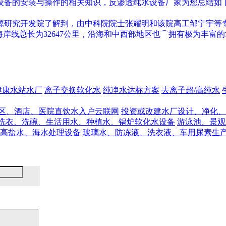
设备的安装与操作的相关知识，反渗透纯水设备厂家为您总结如
源研究开发院了解到，由中科院院士张耀明和该院高工邹宁宇等
岸线总长为32647公里，沿海和中西部地区也⌒拥有极为丰富
健康水站水厂
离子交换软化水
纯净水达标方案
去离子超/高纯水
区、酒店、医院直饮水入户云联网
投资或改建水厂设计、净化、
洗衣、洗碗、生活用水、种植水、锅炉软化水设备
游泳池、景观
高盐水、海水处理设备
玻璃水、防冻液、洗衣液、车用尿素生