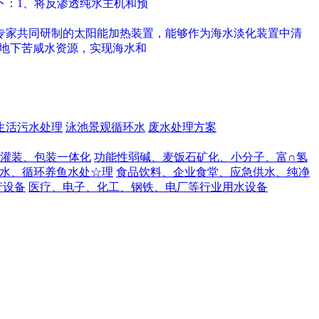
下：1、将反渗透纯水主机和预
专家共同研制的太阳能加热装置，能够作为海水淡化装置中清
的地下苦咸水资源，实现海水和
生活污水处理
泳池景观循环水
废水处理方案
灌装、包装一体化
功能性弱碱、麦饭石矿化、小分子、富∩氢
水、循环养鱼水处☆理
食品饮料、企业食堂、应急供水、纯净
产设备
医疗、电子、化工、钢铁、电厂等行业用水设备