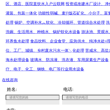
区、酒店、医院直饮水入户云联网
投资或改建水厂设计、净
灌装、包装一体化
功能性弱碱、麦∏饭石矿化、小分子、富
处理
锅炉、空调补水︽软化、冷却循环、管道综合水处理
洗
洗碗、生活用水、种植水、锅炉软化水设备
游泳池、景观水
环养鱼水处理
食品饮料、企业食堂、应急供水、纯净水处¤
位、工厂、城镇、乡村废水污水一体╲化处理
苦咸水、高盐
海水处理设备
玻璃水、防冻液、洗衣液、车用尿素生产设备
疗、电子、化工、钢铁、电厂等行业用水设备
在线咨询
姓名:
电话: