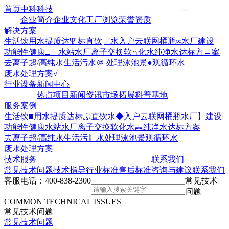
首页
中科科技
企业简介
企业文化
工厂浏览
荣誉资质
解决方案
生活饮用水提质达Ψ 标
直饮╱水入户云联网
桶瓶∞水厂建设
功能性健康□ 水站水厂
离子交换软∩化水
纯净水达标方→案
去离子超/高纯水
生活污水＠ 处理
泳池景●观循环水
废水处理方案√
行业设备
新闻中心
热点项目
新闻资讯
市场拓展
科普基地
服务案例
生活饮■用水提质达标ぷ
直饮水◆入户云联网
桶瓶水厂】建设
功能性健康水站水厂
离子交换软化水︻
纯净水达标方案
去离子超/高纯水
生活污〖水处理
泳池景观循环水
废水处理方案
技术服务
联系我们
常见技术问题
技术指导
行业标准
售后标准
咨询与建议
联系我们
客服电话：
400-838-2300
常见技术
问题
COMMON TECHNICAL ISSUES
常见技术问题
常见技术问题