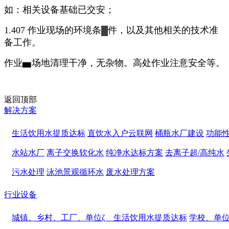
如：相关设备基础已交安；
1.407 作业现场的环境条▓件，以及其他相关的技术准
备工作。
作业▅场地清理干净，无杂物。高处作业注意安全等。
返回顶部
解决方案
生活饮用水提质达标
直饮水入户云联网
桶瓶水厂建设
功能
水站水厂
离子交换软化水
纯净水达标方案
去离子超/高纯水
污水处理
泳池景观循环水
废水处理方案
行业设备
城镇、乡村、工厂、单位ζ 生活饮用水提质达标
学校、单