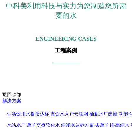
中科美利用科技与实力为您制造您所需
要的水
ENGINEERING CASES
工程案例
—————
返回顶部
解决方案
生活饮用水提质达标
直饮水入户云联网
桶瓶水厂建设
功能
水站水厂
离子交换软化水
纯净水达标方案
去离子超/高纯水