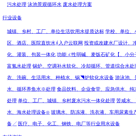
污水处理
泳池景观循环水
废水处理方案
行业设备
城镇、乡村、工厂、单位生活饮用水提质达标
学校、单位、
区、酒店、医院直饮水∮入户云联网
投资或改建水厂设计、
化、灌装、包装一体化
功能ㄨ性弱碱、麦饭石矿化【、小分
富氢水处理
锅炉、空调补水软化、冷却循环、管道综合水处
衣、洗碗、生活用水、种植水、锅◥炉软化水设备
游泳池、
水、循环养鱼水※处理
食品饮料、企业食堂、应急供水、纯
处理
单位、工厂、城镇、乡村废水污水一体化处理
苦咸水、
水、海水处理设备⊙
玻璃水、防冻液、洗衣液、车用尿素生
备╱
医疗、电子、化工、钢铁、电厂等行业用水设备