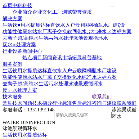
首页
中科科技
企业简介
企业文化
工厂浏览
荣誉资质
解决方案
生活饮■用水提质达标
直饮水入户云∮联网
桶瓶水厂建ζ设
功能性健康水站水厂
离子交换软◥化水ぷ
纯净水ㄨ达标方案
去离子超/高纯水
生活︻污水处理
泳池景观循环水
废水♂处理方案
行业设备
新闻中心
热点项目
新闻资讯
市场拓展
科普基地
服务案例
生活饮用水提质达标
直饮水入户云联网
桶瓶水厂建设
功能性健康水站水厂
离子交换软化水
纯净水达标方案
去离子超/高纯水
生活污水处理
泳池景观循环水
废』水处理方案
技术服务
联系我们
常见技术问题
技术指导
行业标准
售后标准
咨询与建议
联系我们
客服电话：
13311391148
泳池景观循
环水
WATER DISINFECTION
泳池景观循环水
生活饮用水提质达标