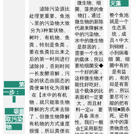
微生物、细
灭藻
滤除污染源比
菌、藻类的食
整个鱼池
物∏，通过
处理更重要。鱼池
就是一个
微生物的新陈
↘里的污染物大致
生态系
代谢来降解水
分为3种
絮状物、
统，成
中的污染物。
树叶、有机物、鱼
员々中大
水中的微生物
粪，特别是鱼粪，
到锦鲤，
是群居的，
要在鱼粪拉出来之
小到病毒
需要一个生长
后的第一时间进行
细 菌。细
的载体，所以
菌中有的
要给细菌安◆
滤除掉，否则时间
是有益
一个好的家，
一长发酵溶解，污
的， 有的
这样微生物才
染的状态由固态的
第
却是有害
能住好吃好。
粪便〓转化为溶解
的， 所以
这个载体的比
一步：
在【水中的有机
要尽可☉
表面积一定要
物，就只能靠生物
能的把有
大， 而且材
降解的方式来去除
害细■菌杀
料一定ω 要
吸▓
死。还有
具备 亲水
了，但微生物降解
取污染
水中的藻
性。我们一般
有机物的方式速度
物
类物质也
会∑采用新型
很慢，所以粪便在