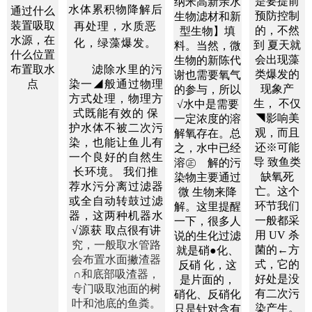
是要提前
纳米高新亲水
水体累积物降解后
通过什么
预防控制
生物滤材和新
装置吸取
再处理，水质恶
的，不然
型生物】填
水源，在
化，绿藻爆发。
到 夏天就
料。当然，微
什么位置
会出现藻
生物的新陈代
布置取水
滤
除水里的污
类爆发的
谢也需要氧气
点
染一◢般通过物理
现象产
的参与，所以
方式处理，物理方
生， 不仅
√水中是需要
式既能有效的
保
◥影响美
一定浓度的溶
护水体不被二次污
观，而且
解氧存在。总
染，也能让鱼儿有
还※可能
之，水中已经
一个良好的自然生
导 致鱼类
溶㊣ 解的污
长环境。
我们
推
缺氧死
染物主要通过
荐水污分离过滤器
亡。这个
微 生物来降
或全自动转鼓过滤
环节我们
解。这里提醒
器，这两种机器水
一般都采
一下，很多人
√源获
取点很有讲
用 UV 杀
说的生化过滤
究，一般取水管路
菌的←方
就是硝●化、
会布置水面撇渣器
式，它的
反硝 化，这
∩和底部吸渣器，
好处是没
是片面的，
专
门吸取池面的树
有二次污
硝化、反硝化
叶和池底的鱼粪
。
染产生。
只是针对含有