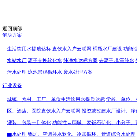
返回顶部
解决方案
生活饮用水提质达标
直饮水入户云联网
桶瓶水厂建设
功能
水站水厂
离子交换软化水
纯净水达标方案
去离子超/高纯水
污水处理
泳池景观循环水
废水处理方案
行业设备
城镇、乡村、工厂、单位生活饮用水提质达标
学校、单位、
区、酒店、医院直饮水入户云联网
投资或改建水厂设计、净
灌装、包装一〖体化
功能性←弱碱、麦饭石矿化、小分子、
▆水处理
锅炉、空调补水软化、冷却循环、管道综合水处理