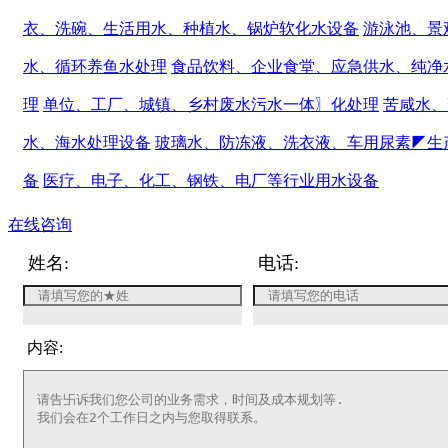
衣、洗碗、生活用水、种植水、锅炉软化水设备
游泳池、景
水、循环养鱼水处理
食品饮料、企业食堂、应急供水、纯净
理
单位、工厂、城镇、乡村废水污水一体〗化处理
苦咸水、
水、海水处理设备
玻璃水、防冻液、洗衣液、车用尿素◤生
备
医疗、电子、化工、钢铁、电厂等行业用水设备
在线咨询
姓名:
电话:
内容: