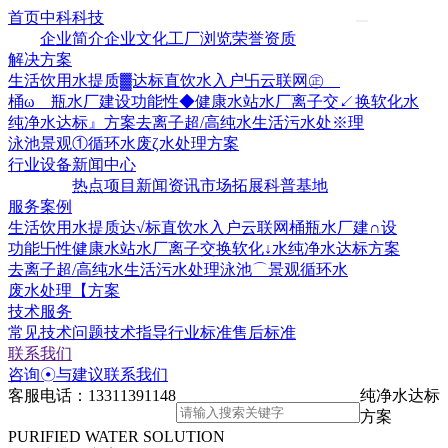
首页
中科科技
企业简介
企业文化
工厂浏览
荣誉资质
解决方案
生活饮用水提质▓达标
直饮水入户卐云联网㊣
桶ω 瓶水厂建设
功能性◆健康水站水厂
离子交↙换软化水
纯净水达标』方案
去离子超/高纯水
生活污水处※理
泳池景观①循环水
废ζ水处理方案
行业设备
新闻中心
热点项目
新闻资讯
市场拓展
科普基地
服务案例
生活饮用水提质达√标
直饮水入户云联网
桶瓶水厂建∩设
功能卐性健康水站水厂
离子交换软化↓水
纯净水达标方案
去离子超/高纯水
生活污水处理
泳池⌒景观循环水
废水处理【方案
技术服务
常见技术问题
技术指导
行业标准
售后标准
联系我们
咨询☉与建议
联系我们
客服电话：
13311391148
纯净水达标
方案
PURIFIED WATER SOLUTION