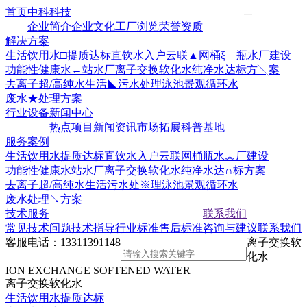
首页
中科科技
企业简介
企业文化
工厂浏览
荣誉资质
解决方案
生活饮用水□提质达标
直饮水入户云联▲网
桶ξ 瓶水厂建设
功能性健康水←站水厂
离子交换软化水
纯净水达标方╲案
去离子超/高纯水
生活◣污水处理
泳池景观循环水
废水★处理方案
行业设备
新闻中心
热点项目
新闻资讯
市场拓展
科普基地
服务案例
生活饮用水提质达标
直饮水入户云联网
桶瓶水︽厂建设
功能性健康水站水厂
离子交换软化水
纯净水达∩标方案
去离子超/高纯水
生活污水处※理
泳池景观循环水
废水处理↘方案
技术服务
联系我们
常见技术问题
技术指导
行业标准
售后标准
咨询与建议
联系我们
客服电话：
13311391148
离子交换软
化水
ION EXCHANGE SOFTENED WATER
离子交换软化水
生活饮用水提质达标