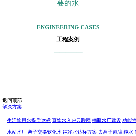
要的水
ENGINEERING CASES
工程案例
—————
返回顶部
解决方案
生活饮用水提质达标
直饮水入户云联网
桶瓶水厂建设
功能
水站水厂
离子交换软化水
纯净水达标方案
去离子超/高纯水