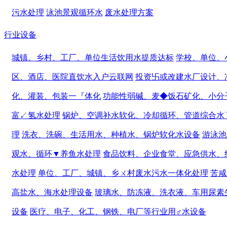
污水处理
泳池景观循环水
废水处理方案
行业设备
城镇、乡村、工厂、单位生活饮用水提质达标
学校、单位、
区、酒店、医院直饮水入户云联网
投资卐或改建水厂设计、
化、灌装、包装一『体化
功能性弱碱、麦◆饭石矿化、小分
富↙氢水处理
锅炉、空调补水软化、冷却循环、管道综合水
理
洗衣、洗碗、生活用水、种植水、锅炉软化水设备
游泳池
观水、循环▼养鱼水处理
食品饮料、企业食堂、应急供水、
水处理
单位、工厂、城镇、乡ㄨ村废水污水一体化处理
苦咸
高盐水、海水处理设备
玻璃水、防冻液、洗衣液、车用尿素
设备
医疗、电子、化工、钢铁、电厂等行业用♂水设备