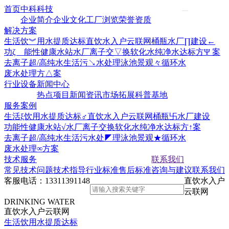
首页
中科科技
企业简介
企业文化
工厂浏览
荣誉资质
解决方案
生活饮︾用水提质达标
直饮水入户云联网
桶瓶水厂∏建设←
功ζ 能性健康水站水厂
离子交▽换软化水
纯净水达标方Ψ 案
去离子超/高纯水
生活污↘水处理
泳池景观々循环水
废水处理方△案
行业设备
新闻中心
热点项目
新闻资讯
市场拓展
科普基地
服务案例
生活ξ饮用水提质达标♂
直饮水入户云联网
桶瓶卐水厂建设
功能性健康水站√水厂
离子交换软化水
纯净水达标方↑案
去离子超/高纯水
生活污水处◤理
泳池景观★循环水
废水处理∞方案
技术服务
联系我们
常见技术问题
技术指导
行业标准
售后标准
咨询与建议
联系我们
客服电话：
13311391148
直饮水入户
云联网
DRINKING WATER
直饮水入户云联网
生活饮用水提质达标