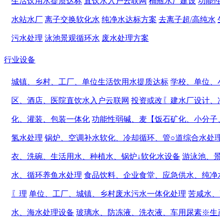
生活饮用水提质达标
直饮水入户云联网
桶瓶水厂建设
功能
水站水厂
离子交换软化水
纯净水达标方案
去离子超/高纯水
污水处理
泳池景观循环水
废水处理方案
行业设备
城镇、乡村、工厂、单位生活饮用水提质达标
学校、单位、
区、酒店、医院直饮水入户云联网
投资或改〖建水厂设计、
化、灌装、包装一体化
功能性弱碱、麦【饭石矿化、小分子
氢水处理
锅炉、空调补水软化、冷却循环、管○道综合水处
衣、洗碗、生活用水、种植水、锅炉↓软化水设备
游泳池、
水、循环养鱼水处理
食品饮料、企业食堂、应急供水、纯净
〖理
单位、工厂、城镇、乡村废水污水一体化处理
苦咸水、
水、海水处理设备
玻璃水、防冻液、洗衣液、车用尿素※生