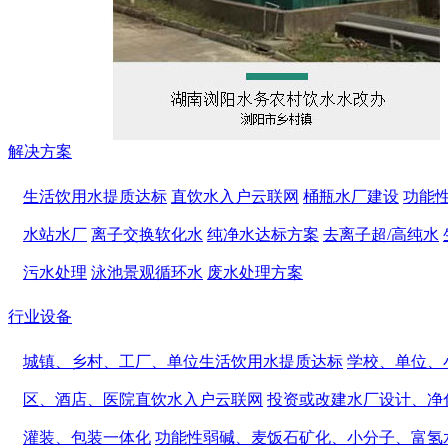
解决方案
生活饮用水提质达标
直饮水入户云联网
桶瓶水厂建设
功能
水站水厂
离子交换软化水
纯净水达标方案
去离子超/高纯水
污水处理
泳池景观循环水
废水处理方案
行业设备
城镇、乡村、工厂、单位生活饮用水提质达标
学校、单位、
区、酒店、医院直饮水入户云联网
投资或改建水厂设计、净
灌装、包装一体化
功能性弱碱、麦饭石矿化、小分子、富氢