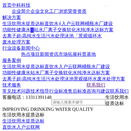
首页
中科科技
企业简介
企业文化
工厂浏览
荣誉资质
解决方案
生活饮用水提质达标
直饮水∮入户云联网
桶瓶水厂建设
功能性健康水▓站水厂
离子交换软化水
纯净水达标方案
去离子超/高纯水
生活污水处理
泳池「景观循环水
废水处理方案
行业设备
新闻中心
热点项目
新闻资讯
市场拓展
科普基地
服务案例
生活饮用水提质达标
直饮水入户云联网
桶瓶水厂建设
功能性健康水站水厂
离子交换软化水
纯净水达标方案
去离子超/高纯水
生活污水处理
泳池景观循环水
废水处理方案
技术服务
联系我们
常见技术问题
技术指导
行业标准
售后标准
咨询与建议
联系我们
客服电话：
13311391148
生活饮用水
提质达标
IMPROVING DRINKING WATER QUALITY
生活饮用水提质达标
生活饮用水提质达标
直饮水入户云联网