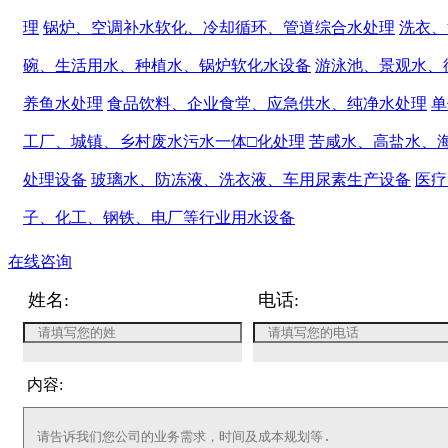
理
锅炉、空调补水软化、冷却循环、管道综合水处理
洗衣、
碗、生活用水、种植水、锅炉软化水设备
游泳池、景观水、
养鱼水处理
食品饮料、企业食堂、应急供水、纯净水处理
单
工厂、城镇、乡村废水污水一体□化处理
苦咸水、高盐水、
处理设备
玻璃水、防冻液、洗衣液、车用尿素生产设备
医疗
子、化工、钢铁、电厂等行业用水设备
在线咨询
姓名:
电话:
内容: