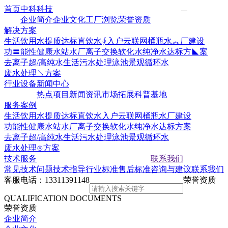
首页
中科科技
企业简介
企业文化
工厂浏览
荣誉资质
解决方案
生活饮用水提质达标
直饮水∮入户云联网
桶瓶水︽厂建设
功〓能性健康水站水厂
离子交换软化水
纯净水达标方◣案
去离子超/高纯水
生活污水处理
泳池景观循环水
废水处理↘方案
行业设备
新闻中心
热点项目
新闻资讯
市场拓展
科普基地
服务案例
生活饮用水提质达标
直饮水入户云联网
桶瓶水厂建设
功能性健康水站水厂
离子交换软化水
纯净水达标方案
去离子超/高纯水
生活污水处理
泳池景观循环水
废水处理⊙方案
技术服务
联系我们
常见技术问题
技术指导
行业标准
售后标准
咨询与建议
联系我们
客服电话：
13311391148
荣誉资质
QUALIFICATION DOCUMENTS
荣誉资质
企业简介