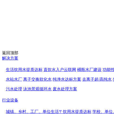
返回顶部
解决方案
生活饮用水提质达标
直饮水入户云联网
桶瓶水厂建设
功能
水站水厂
离子交换软化水
纯净水达标方案
去离子超/高纯水
污水处理
泳池景观循环水
废水处理方案
行业设备
城镇、乡村、工厂、单位生活〒饮用水提质达标
学校、单位