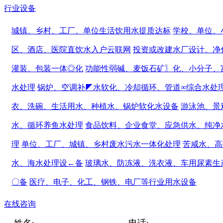
行业设备
城镇、乡村、工厂、单位生活饮用水提质达标
学校、单位、
区、酒店、医院直饮水入户云联网
投资或改建水厂设计、净
灌装、包装一体◎化
功能性弱碱、麦饭石矿〗化、小分子、
水处理
锅炉、空调补◤水软化、冷却循环、管道∞综合水处
衣、洗碗、生活用水、种植水、锅炉软化水设备
游泳池、景
水、循环养鱼水处理
食品饮料、企业食堂、应急供水、纯净
理
单位、工厂、城镇、乡村废水污水一体化处理
苦咸水、高
水、海水处理设←备
玻璃水、防冻液、洗衣液、车用尿素生
〇备
医疗、电子、化工、钢铁、电厂等行业用水设备
在线咨询