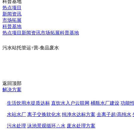
科普基地
热点项目
新闻资讯
市场拓展
科普基地
热点项目
新闻资讯
市场拓展
科普基地
污水站托管运↑营-食品废水
返回顶部
解决方案
生活饮用水提质达标
直饮水入户云联网
桶瓶水厂建设
功能
水站水厂
离子交换软化水
纯净水达标方案
去离子超/高纯水
污水处理
泳池景观循环△水
废水处理方案