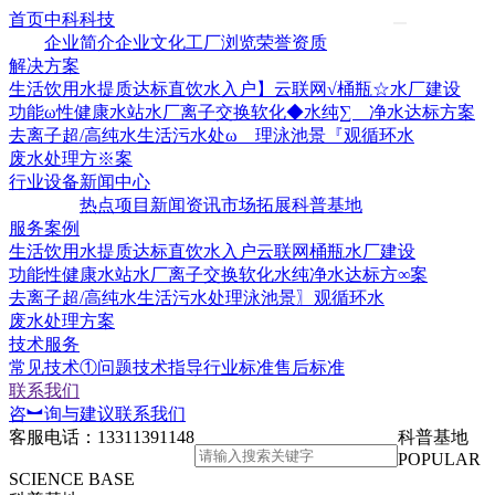
首页
中科科技
企业简介
企业文化
工厂浏览
荣誉资质
解决方案
生活饮用水提质达标
直饮水入户】云联网√
桶瓶☆水厂建设
功能ω性健康水站水厂
离子交换软化◆水
纯∑ 净水达标方案
去离子超/高纯水
生活污水处ω 理
泳池景『观循环水
废水处理方※案
行业设备
新闻中心
热点项目
新闻资讯
市场拓展
科普基地
服务案例
生活饮用水提质达标
直饮水入户云联网
桶瓶水厂建设
功能性健康水站水厂
离子交换软化水
纯净水达标方∞案
去离子超/高纯水
生活污水处理
泳池景〗观循环水
废水处理方案
技术服务
常见技术①问题
技术指导
行业标准
售后标准
联系我们
咨︼询与建议
联系我们
客服电话：
13311391148
科普基地
POPULAR
SCIENCE BASE