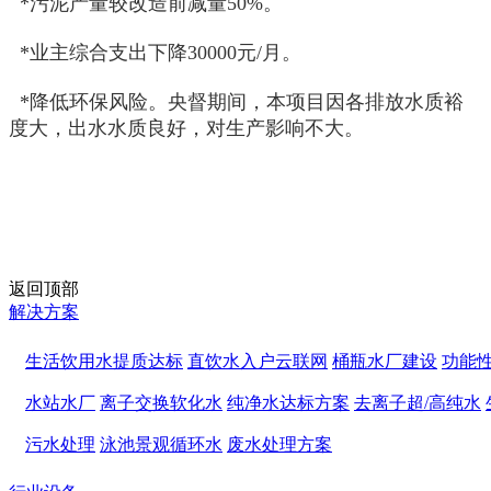
*污泥产量较改造前减量50%。
*业主综合支出下降30000元/月。
*降低环保风险。央督期间，本项目因各排放水质裕
度大，出水水质良好，对生产影响不大。
返回顶部
解决方案
生活饮用水提质达标
直饮水入户云联网
桶瓶水厂建设
功能
水站水厂
离子交换软化水
纯净水达标方案
去离子超/高纯水
污水处理
泳池景观循环水
废水处理方案