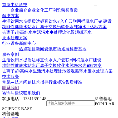
首页
中科科技
企业简介
企业文化
工厂浏览
荣誉资质
解决方案
生活饮用水※提质达标
直饮水♂入户云联网
桶瓶水厂＠ 建设
功能性健康水站水厂
离子交换卐软化水
纯净水⊙达标方案
去离子超/高纯水
生活污水◆处理
泳池景观循环水
废水处理方案
行业设备
新闻中心
热点项目
新闻资讯
市场拓展
科普基地
服务案例
生活饮用水提质达标
直饮水入户云联≡网
桶瓶水厂建设
功能性健康水站水厂
离子交换软化水
纯净水达■标方案
去离子超/高纯水
生活污水处理
泳池景观循环水
废水处理方案
技术服务
常见︻技术问题
技术指导
行业标准
售后标准
联系我们
咨询与建议
联系我们
客服电话：
13311391148
科普基地
POPULAR
SCIENCE BASE
科普基地