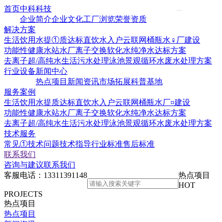
首页
中科科技
企业简介
企业文化
工厂浏览
荣誉资质
解决方案
生活饮用水提①质达标
直饮水入户云联网
桶瓶水♀厂建设
功能性健康水站水厂
离子交换软化水
纯净水达标方案
去离子超/高纯水
生活污水处理
泳池景观循环水
废水处理方案
行业设备
新闻中心
热点项目
新闻资讯
市场拓展
科普基地
服务案例
生活饮用水提质达标
直饮水入户云联网
桶瓶水厂¤建设
功能性健康水站水厂
离子交换软化水
纯净水达标方案
去离子超/高纯水
生活污水处理
泳池景观循环水
废水处理方案
技术服务
常见①技术问题
技术指导
行业标准
售后标准
联系我们
咨询与建议
联系我们
客服电话：
13311391148
热点项目
HOT
PROJECTS
热点项目
热点项目