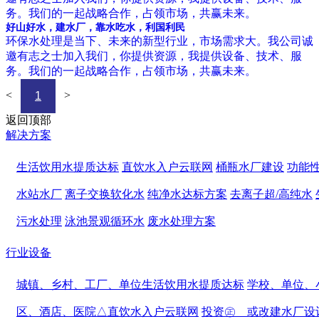
务。我们的一起战略合作，占领市场，共赢未来。
好山好水，建水厂，靠水吃水，利国利民
环保水处理是当下、未来的新型行业，市场需求大。我公司诚
邀有志之士加入我们，你提供资源，我提供设备、技术、服
务。我们的一起战略合作，占领市场，共赢未来。
<
>
1
返回顶部
解决方案
生活饮用水提质达标
直饮水入户云联网
桶瓶水厂建设
功能
水站水厂
离子交换软化水
纯净水达标方案
去离子超/高纯水
污水处理
泳池景观循环水
废水处理方案
行业设备
城镇、乡村、工厂、单位生活饮用水提质达标
学校、单位、
区、酒店、医院△直饮水入户云联网
投资㊣ 或改建水厂设