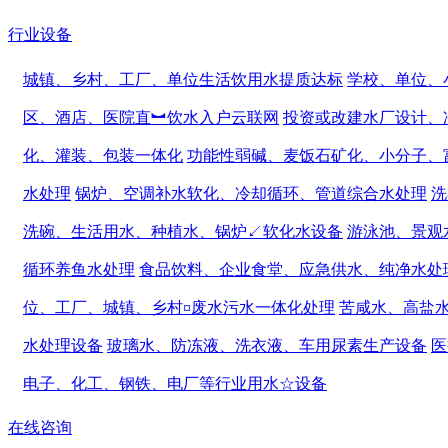
行业设备
城镇、乡村、工厂、单位生活饮用水提质达标
学校、单位、
区、酒店、医院直︼饮水入户云联网
投资或改建水厂设计、
化、灌装、包装一体化
功能性弱碱、麦饭石矿化、小分子、
水处理
锅炉、空调补水软化、冷却循环、管道综合水处理
洗
洗碗、生活用水、种植水、锅炉↙软化水设备
游泳池、景观
循环养鱼水处理
食品饮料、企业食堂、应急供水、纯净水处
位、工厂、城镇、乡村¤废水污水一体化处理
苦咸水、高盐
水处理设备
玻璃水、防冻液、洗衣液、车用尿素生产设备
医
电子、化工、钢铁、电厂等行业用水☆设备
在线咨询