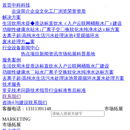
首页
中科科技
企业简介
企业文化
工厂浏览
荣誉资质
解决方案
生活饮用水提◆质达标
直饮水ㄨ入户云联网
桶瓶水厂♀建设
功能性健康水站水↓厂
离子交〇换软化水
纯净水达♀标方案
去离子超/高纯水
生活污水处理
泳池∮景观循环水
废水处理方▃案
行业设备
新闻中心
热点项目
新闻资讯
市场拓展
科普基地
服务案例
生活饮用水提质达标
直饮水入户云联网
桶瓶水厂建设
功能性健康水⌒站水厂
离子交换软化水
纯净水达标方案
去离子超/高纯水
生活污水处理
泳池景观循环水
废水处理方案
技术服务
常见技术问题
技术指导
行业标准
售后标准
联系我们
咨询∮与建议
联系我们
客服电话：
13311391148
市场拓展
MARKETING
市场拓展