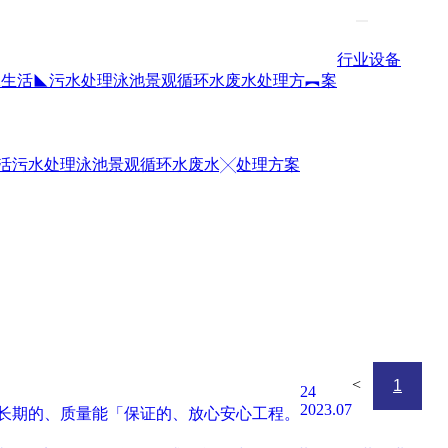
行业设备
水
生活◣污水处理
泳池景观循环水
废水处理方︻案
活污水处理
泳池景观循环水
废水╳处理方案
<
1
24
2023.07
长期的、质量能「保证的、放心安心工程。