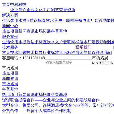
首页
中科科技
企业简介
企业文化
工厂浏览
荣誉资质
解决方案
生活饮用水提∩质达标
直饮水入户云联网
桶瓶◥水厂建设
功能
新闻中心
热点项目
新闻资讯
市场拓展
科普基地
服务案例
生活饮用水提质达卐标
直饮水入户云联网
桶瓶水厂建设
功能性
技术服务
联系我们
常见技术问题
技术指导
行业标准
售后标准
咨询与建议
联系我们
客服电话：
13311391148
市场拓展
MARKETI
市场拓展
热点项目
新闻资讯
市场拓展
科普基地
热点项目
新闻资讯
市场拓展
科普基地
强强联合战略合作——企业与企业之间的长期战略合作
大型企业、集团公司、连锁酒店/餐饮企↘业等等、常年进行
外贸合作——外贸个人或单位合作机制