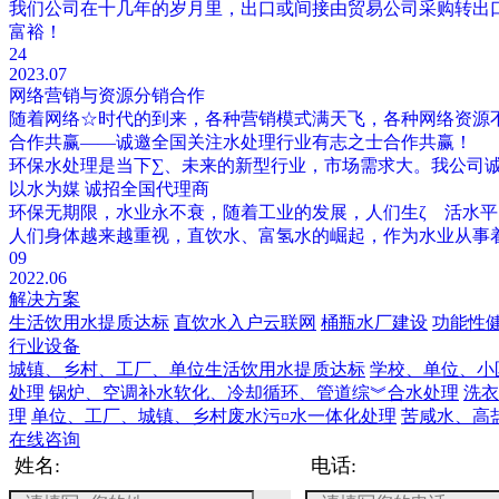
我们公司在十几年的岁月里，出口或间接由贸易公司采购转出
富裕！
24
2023.07
网络营销与资源分销合作
随着网络☆时代的到来，各种营销模式满天飞，各种网络资源
合作共赢——诚邀全国关注水处理行业有志之士合作共赢！
环保水处理是当下∑、未来的新型行业，市场需求大。我公司
以水为媒 诚招全国代理商
环保无期限，水业永不衰，随着工业的发展，人们生ζ 活水
人们身体越来越重视，直饮水、富氢水的崛起，作为水业从事
09
2022.06
解决方案
生活饮用水提质达标
直饮水入户云联网
桶瓶水厂建设
功能性
行业设备
城镇、乡村、工厂、单位生活饮用水提质达标
学校、单位、小
处理
锅炉、空调补水软化、冷却循环、管道综︾合水处理
洗衣
理
单位、工厂、城镇、乡村废水污¤水一体化处理
苦咸水、高
在线咨询
姓名:
电话: