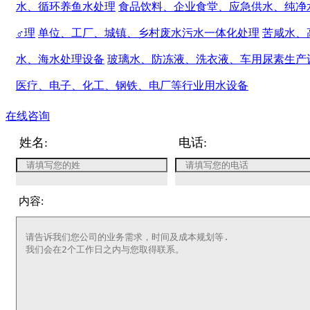
水、循环养鱼水处理
食品饮料、企业食堂、应急供水、纯净
♂理
单位、工厂、城镇、乡村废水污水一体化处理
苦咸水、
水、海水处理设备
玻璃水、防冻液、洗衣液、车用尿素生产
医疗、电子、化工、钢铁、电厂等行业用水设备
在线咨询
姓名:
电话:
内容: