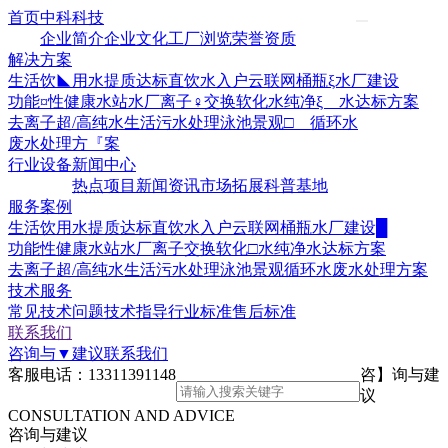
首页
中科科技
企业简介
企业文化
工厂浏览
荣誉资质
解决方案
生活饮◣用水提质达标
直饮水入户云联网
桶瓶ξ水厂建设
功能¤性健康水站水厂
离子♀交换软化水
纯净ξ 水达标方案
去离子超/高纯水
生活污水处理
泳池景观□ 循环水
废水处理方『案
行业设备
新闻中心
热点项目
新闻资讯
市场拓展
科普基地
服务案例
生活饮用水提质达标
直饮水入户云联网
桶瓶水厂建设█
功能性健康水站水厂
离子交换软化□水
纯净水达标方案
去离子超/高纯水
生活污水处理
泳池景观循环水
废水处理方案
技术服务
常见技术问题
技术指导
行业标准
售后标准
联系我们
咨询与▼建议
联系我们
客服电话：
13311391148
咨】询与建
议
CONSULTATION AND ADVICE
咨询与建议