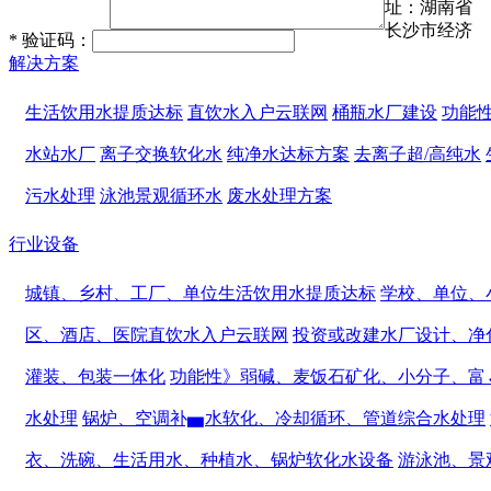
址：湖南省
长沙市经济
*
验证码：
解决方案
生活饮用水提质达标
直饮水入户云联网
桶瓶水厂建设
功能
水站水厂
离子交换软化水
纯净水达标方案
去离子超/高纯水
污水处理
泳池景观循环水
废水处理方案
行业设备
城镇、乡村、工厂、单位生活饮用水提质达标
学校、单位、
区、酒店、医院直饮水入户云联网
投资或改建水厂设计、净
灌装、包装一体化
功能性》弱碱、麦饭石矿化、小分子、富
水处理
锅炉、空调补▅水软化、冷却循环、管道综合水处理
衣、洗碗、生活用水、种植水、锅炉软化水设备
游泳池、景