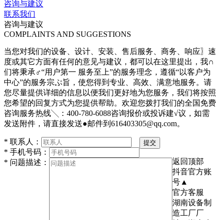
咨询与建议
联系我们
咨询与建议
COMPLAINTS AND SUGGESTIONS
当您对我们的设备、设计、安装、售后服务、商务、响应〗速
度或其它方面有任何的意见与建议，都可以在这里提出，我∩
们将秉承♂“用户第一 服务至上”的服务理念，遵循“以客户为
中心”的服务宗ぷ旨，使您得到专业、高效、满意地服务。请
您尽量提供详细的信息以便我们更好地为您服务，我们将按照
您希望的回复方式为您提供帮助。欢迎您拨打我们的全国免费
咨询服务热线╲：400-780-6088咨询报价或投诉建√议，如需
发送附件，请直接发送●邮件到616403305@qq.com。
*
联系人：
提交
*
手机号码：
返回顶部
*
问题描述：
抖音官方账
号▲
官方客服
湖南设备制
造工厂厂