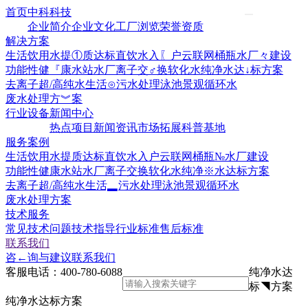
首页
中科科技
企业简介
企业文化
工厂浏览
荣誉资质
解决方案
生活饮用水提①质达标
直饮水入〖户云联网
桶瓶水厂々建设
功能性健『康水站水厂
离子交♂换软化水
纯净水达↓标方案
去离子超/高纯水
生活⊙污水处理
泳池景观循环水
废水处理方︾案
行业设备
新闻中心
热点项目
新闻资讯
市场拓展
科普基地
服务案例
生活饮用水提质达标
直饮水入户云联网
桶瓶№水厂建设
功能性健康水站水厂
离子交换软化水
纯净※水达标方案
去离子超/高纯水
生活▂污水处理
泳池景观循环水
废水处理方案
技术服务
常见技术问题
技术指导
行业标准
售后标准
联系我们
咨←询与建议
联系我们
客服电话：
400-780-6088
纯净水达
标◥方案
纯净水达标方案