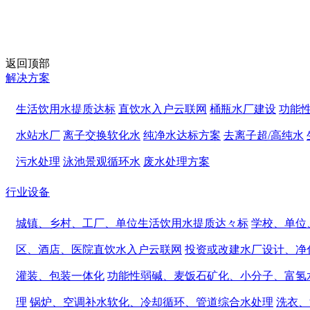
返回顶部
解决方案
生活饮用水提质达标
直饮水入户云联网
桶瓶水厂建设
功能
水站水厂
离子交换软化水
纯净水达标方案
去离子超/高纯水
污水处理
泳池景观循环水
废水处理方案
行业设备
城镇、乡村、工厂、单位生活饮用水提质达々标
学校、单位
区、酒店、医院直饮水入户云联网
投资或改建水厂设计、净
灌装、包装一体化
功能性弱碱、麦饭石矿化、小分子、富氢
理
锅炉、空调补水软化、冷却循环、管道综合水处理
洗衣、