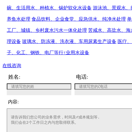
碗、生活用水、种植水、锅炉软化水设备
游泳池、景观水、
养鱼水处理
食品饮料、企业食堂、应急供水、纯净水处理
单
工厂、城镇、乡村废水污水一体化处理
苦咸水、高盐水、海
理设备
玻璃水、防冻液、洗衣液、车用尿素生产设备
医疗、
子、化工、钢铁、电厂等行↑业用水设备
在线咨询
姓名:
电话:
内容: