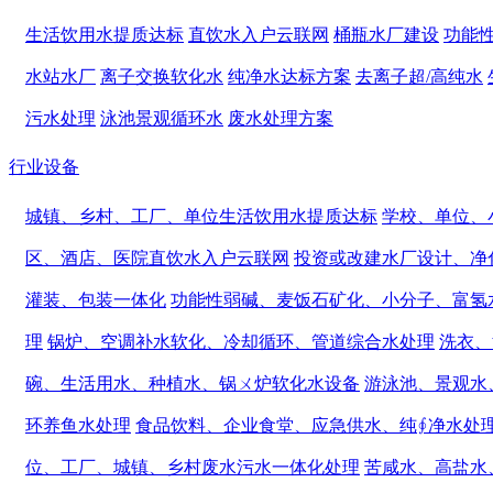
生活饮用水提质达标
直饮水入户云联网
桶瓶水厂建设
功能
水站水厂
离子交换软化水
纯净水达标方案
去离子超/高纯水
污水处理
泳池景观循环水
废水处理方案
行业设备
城镇、乡村、工厂、单位生活饮用水提质达标
学校、单位、
区、酒店、医院直饮水入户云联网
投资或改建水厂设计、净
灌装、包装一体化
功能性弱碱、麦饭石矿化、小分子、富氢
理
锅炉、空调补水软化、冷却循环、管道综合水处理
洗衣、
碗、生活用水、种植水、锅ㄨ炉软化水设备
游泳池、景观水
环养鱼水处理
食品饮料、企业食堂、应急供水、纯∮净水处
位、工厂、城镇、乡村废水污水一体化处理
苦咸水、高盐水