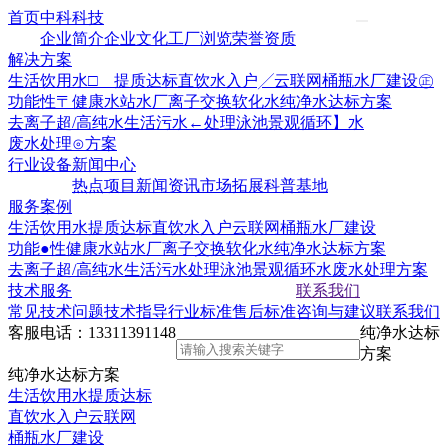
首页
中科科技
企业简介
企业文化
工厂浏览
荣誉资质
解决方案
生活饮用水□ 提质达标
直饮水入户╱云联网
桶瓶水厂建设㊣
功能性〒健康水站水厂
离子交换软化水
纯净水达标方案
去离子超/高纯水
生活污水←处理
泳池景观循环】水
废水处理⊙方案
行业设备
新闻中心
热点项目
新闻资讯
市场拓展
科普基地
服务案例
生活饮用水提质达标
直饮水入户云联网
桶瓶水厂建设
功能●性健康水站水厂
离子交换软化水
纯净水达标方案
去离子超/高纯水
生活污水处理
泳池景观循环水
废水处理方案
技术服务
联系我们
常见技术问题
技术指导
行业标准
售后标准
咨询与建议
联系我们
客服电话：
13311391148
纯净水达标
方案
纯净水达标方案
生活饮用水提质达标
直饮水入户云联网
桶瓶水厂建设