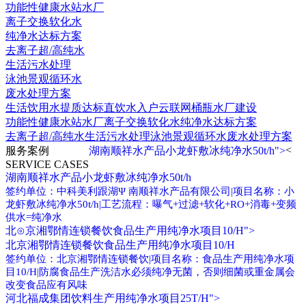
功能性健康水站水厂
离子交换软化水
纯净水达标方案
去离子超/高纯水
生活污水处理
泳池景观循环水
废水处理方案
生活饮用水提质达标
直饮水入户云联网
桶瓶水厂建设
功能性健康水站水厂
离子交换软化水
纯净水达标方案
去离子超/高纯水
生活污水处理
泳池景观循环水
废水处理方案
<
服务案例
湖南顺祥水产品小龙虾敷冰纯净水50t/h">
SERVICE CASES
湖南顺祥水产品小龙虾敷冰纯净水50t/h
签约单位：中科美利跟湖Ψ 南顺祥水产品有限公司|项目名称：小
龙虾敷冰纯净水50t/h|工艺流程：曝气+过滤+软化+RO+消毒+变频
供水=纯净水
北⊙京湘鄂情连锁餐饮食品生产用纯净水项目10/H">
北京湘鄂情连锁餐饮食品生产用纯净水项目10/H
签约单位：北京湘鄂情连锁餐饮|项目名称：食品生产用纯净水项
目10/H|防腐食品生产洗洁水必须纯净无菌，否则细菌或重金属会
改变食品应有风味
河北福成集团饮料生产用纯净水项目25T/H">