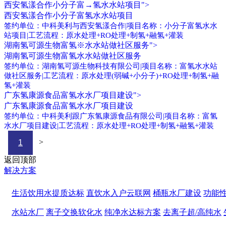
西安氢漾合作小分子富→氢水水站项目">
西安氢漾合作小分子富氢水水站项目
签约单位：中科美利与西安氢漾合作|项目名称：小分子富氢水水
站项目|工艺流程：原水处理+RO处理+制氢+融氢+灌装
湖南氢可源生物富氢※水水站做社区服务">
湖南氢可源生物富氢水水站做社区服务
签约单位：湖南氢可源生物科技有限公司|项目名称：富氢水水站
做社区服务|工艺流程：原水处理(弱碱+小分子)+RO处理+制氢+融
氢+灌装
广东氢康源食品富氢水水厂项目建设">
广东氢康源食品富氢水水厂项目建设
签约单位：中科美利跟广东氢康源食品有限公司|项目名称：富氢
水水厂项目建设|工艺流程：原水处理+RO处理+制氢+融氢+灌装
>
1
返回顶部
解决方案
生活饮用水提质达标
直饮水入户云联网
桶瓶水厂建设
功能
水站水厂
离子交换软化水
纯净水达标方案
去离子超/高纯水