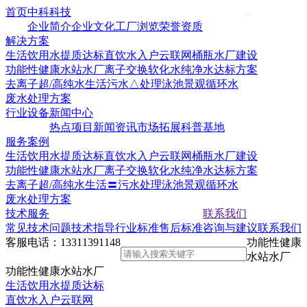
首页
中科科技
企业简介
企业文化
工厂浏览
荣誉资质
解决方案
生活饮用水提质达标
直饮水入户云联网
桶瓶水厂建设
功能性健康水站水厂
离子交换软化水
纯净水达标方案
去离子超/高纯水
生活污水△处理
泳池景观循环水
废水处理方案
行业设备
新闻中心
热点项目
新闻资讯
市场拓展
科普基地
服务案例
生活饮用水提质达标
直饮水入户云联网
桶瓶水厂建设
功能性健康水站水厂
离子交换软化水
纯净水达标方案
去离子超/高纯水
生活〓污水处理
泳池景观循环水
废水处理方案
技术服务
联系我们
常见技术问题
技术指导
行业标准
售后标准
咨询与建议
联系我们
客服电话：
13311391148
功能性健康
水站水厂
功能性健康水站水厂
生活饮用水提质达标
直饮水入户云联网