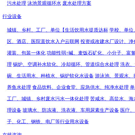
污水处理
泳池景观循环水
废水处理方案
行业设备
城镇、乡村、工厂、单位【生活饮用水提质达标
学校、单位
区、酒店、医院直饮水入户云联网
投资或改建水厂设计、净
灌装、包装一体化
功能性弱↑碱、麦饭石矿化、小分子、富
理
锅炉、空调补水软化、冷却循环、管道综合水处理
洗衣、
碗、生活用水、种植水、锅炉软化水设备
游泳池、景观水、
养鱼水处理
食品饮料、企业食堂、应急供水、纯净水处理
单
工厂、城镇、乡村废水污水一体化处理
苦咸水、高盐水、海
理设备
玻璃水、防冻液、洗衣液、车用尿素生产设备
医疗、
子、化工、钢铁、电厂等行业用水设备
在线咨询