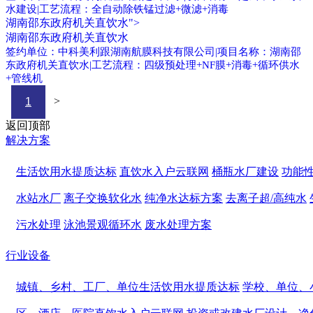
水建设|工艺流程：全自动除铁锰过滤+微滤+消毒
湖南邵东政府机关直饮水">
湖南邵东政府机关直饮水
签约单位：中科美利跟湖南航膜科技有限公司|项目名称：湖南邵
东政府机关直饮水|工艺流程：四级预处理+NF膜+消毒+循环供水
+管线机
>
1
返回顶部
解决方案
生活饮用水提质达标
直饮水入户云联网
桶瓶水厂建设
功能
水站水厂
离子交换软化水
纯净水达标方案
去离子超/高纯水
污水处理
泳池景观循环水
废水处理方案
行业设备
城镇、乡村、工厂、单位生活饮用水提质达标
学校、单位、