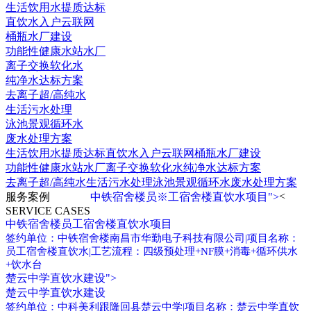
生活饮用水提质达标
直饮水入户云联网
桶瓶水厂建设
功能性健康水站水厂
离子交换软化水
纯净水达标方案
去离子超/高纯水
生活污水处理
泳池景观循环水
废水处理方案
生活饮用水提质达标
直饮水入户云联网
桶瓶水厂建设
功能性健康水站水厂
离子交换软化水
纯净水达标方案
去离子超/高纯水
生活污水处理
泳池景观循环水
废水处理方案
<
服务案例
中铁宿舍楼员※工宿舍楼直饮水项目">
SERVICE CASES
中铁宿舍楼员工宿舍楼直饮水项目
签约单位：中铁宿舍楼南昌市华勤电子科技有限公司|项目名称：
员工宿舍楼直饮水|工艺流程：四级预处理+NF膜+消毒+循环供水
+饮水台
楚云中学直饮水建设">
楚云中学直饮水建设
签约单位：中科美利跟隆回县楚云中学|项目名称：楚云中学直饮