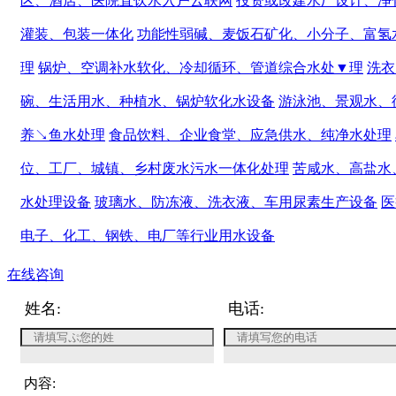
区、酒店、医院直饮水入户云联网
投资或改建水厂设计、净
灌装、包装一体化
功能性弱碱、麦饭石矿化、小分子、富氢
理
锅炉、空调补水软化、冷却循环、管道综合水处▼理
洗衣
碗、生活用水、种植水、锅炉软化水设备
游泳池、景观水、
养↘鱼水处理
食品饮料、企业食堂、应急供水、纯净水处理
位、工厂、城镇、乡村废水污水一体化处理
苦咸水、高盐水
水处理设备
玻璃水、防冻液、洗衣液、车用尿素生产设备
医
电子、化工、钢铁、电厂等行业用水设备
在线咨询
姓名:
电话:
内容: