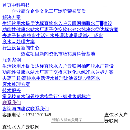
首页
中科科技
企业简介
企业文化
工厂浏览
荣誉资质
解决方案
生活饮用水提质达标
直饮水入户云联网
桶瓶水厂█建设
功能性健康水站水厂
离子交换软化＠水
纯净水◎达标方案
去离子超/高纯水
生活污水处理
泳池景观循ξ 环水
废水→处理方案
行业设备
新闻中心
热点项目
新闻资讯
市场拓展
科普基地
服务案例
生活饮用水提质达标
直饮水入户云联网
桶◤瓶水厂建设
功能性健康水站水厂
离子交换☉软化水
纯净水达标方案
去离子超/高纯水
生活污水处理
泳池景观∴循环水
废水处理方案
技术服务
常见技※术问题
技术指导
行业标准
售后标准
联系我们
咨询与◥建议
联系我们
客服电话：
13311391148
直饮水入户
云联网
直饮水入户云联网