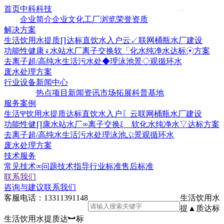
首页
中科科技
企业简介
企业文化
工厂浏览
荣誉资质
解决方案
生活饮用水提质∏达标
直饮水入户云↙联网
桶瓶水厂建设
功能性健康♀水站水厂
离子交换软「化水
纯净水达标☉方案
去离子超/高纯水
生活污水处◆理
泳池景◇观循环水
废水处理方案
行业设备
新闻中心
热点项目
新闻资讯
市场拓展
科普基地
服务案例
生活Ψ饮用水提质达标
直饮水入户〖云联网
桶瓶水厂建设
功能性健∏康水站水厂∞
离子交换ξ 软化水
纯净水▽达标方案
去离子超/高纯水
生活污水处理
泳池ぷ景观循环水
废水处理方案
技术服务
常见技术∞问题
技术指导
行业标准
售后标准
联系我们
咨询与建议
联系我们
客服电话：
13311391148
生活饮用水
提▲质达标
生活饮用水提质达︼标