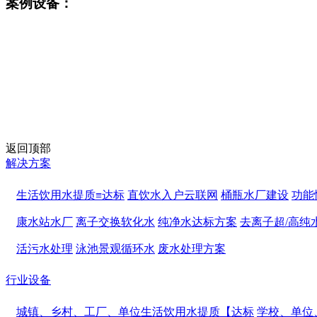
案例设备：
返回顶部
解决方案
生活饮用水提质≡达标
直饮水入户云联网
桶瓶水厂建设
功能
康水站水厂
离子交换软化水
纯净水达标方案
去离子超/高纯
活污水处理
泳池景观循环水
废水处理方案
行业设备
城镇、乡村、工厂、单位生活饮用水提质【达标
学校、单位