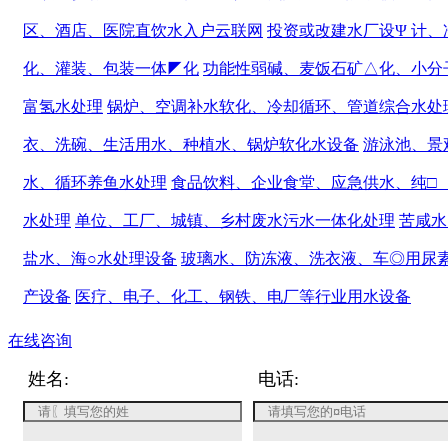
区、酒店、医院直饮水入户云联网
投资或改建水厂设Ψ 计、
化、灌装、包装一体◤化
功能性弱碱、麦饭石矿△化、小分
富氢水处理
锅炉、空调补水软化、冷却循环、管道综合水处
衣、洗碗、生活用水、种植水、锅炉软化水设备
游泳池、景
水、循环养鱼水处理
食品饮料、企业食堂、应急供水、纯□
水处理
单位、工厂、城镇、乡村废水污水一体化处理
苦咸水
盐水、海○水处理设备
玻璃水、防冻液、洗衣液、车◎用尿
产设备
医疗、电子、化工、钢铁、电厂等行业用水设备
在线咨询
姓名:
电话: