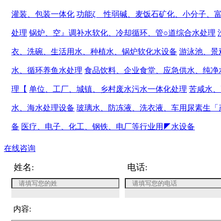
灌装、包装一体化
功能ζ 性弱碱、麦饭石矿化、小分子、
处理
锅炉、空』调补水软化、冷却循环、管○道综合水处理
衣、洗碗、生活用水、种植水、锅炉软化水设备
游泳池、景
水、循环养鱼水处理
食品饮料、企业食堂、应急供水、纯净
理【
单位、工厂、城镇、乡村废水污水一体化处理
苦咸水、
水、海水处理设备
玻璃水、防冻液、洗衣液、车用尿素生「
备
医疗、电子、化工、钢铁、电厂等行业用◤水设备
在线咨询
姓名:
电话:
内容: