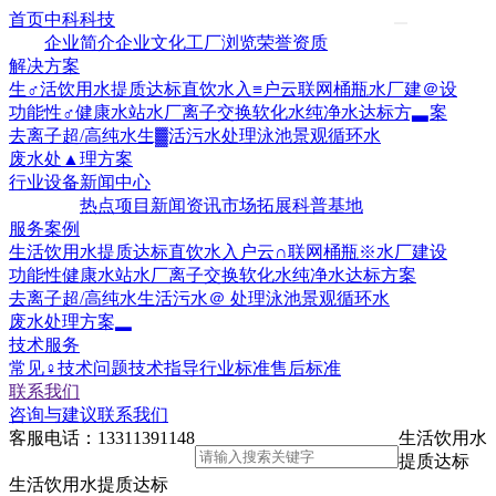
首页
中科科技
企业简介
企业文化
工厂浏览
荣誉资质
解决方案
生♂活饮用水提质达标
直饮水入≡户云联网
桶瓶水厂建＠设
功能性♂健康水站水厂
离子交换软化水
纯净水达标方▃案
去离子超/高纯水
生▓活污水处理
泳池景观循环水
废水处▲理方案
行业设备
新闻中心
热点项目
新闻资讯
市场拓展
科普基地
服务案例
生活饮用水提质达标
直饮水入户云∩联网
桶瓶※水厂建设
功能性健康水站水厂
离子交换软化水
纯净水达标方案
去离子超/高纯水
生活污水＠ 处理
泳池景观循环水
废水处理方案▂
技术服务
常见♀技术问题
技术指导
行业标准
售后标准
联系我们
咨询与建议
联系我们
客服电话：
13311391148
生活饮用水
提质达标
生活饮用水提质达标