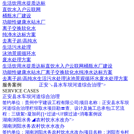
生活饮用水提质达标
直饮水入户云联网
桶瓶水厂建设
功能性健康水站水厂
离子交换软化水
纯净水达标方案
去离子超/高纯水
生活污水处理
泳池景观循环水
废水处理方案
生活饮用水提质达标
直饮水入户云联网
桶瓶水厂建设
功能性健康水站水厂
离子交换软化水
纯净水达标方案
去离子超/高纯水
生活污水处理
泳池景观循环水
废水处理方案
服务案例
正安↘县水车坝河道综合治理">
SERVICE CASES
正安县水车坝河道综合治理
签约单位：贵州中宇建设工程有限公司|项目名称：正安县水车坝
河道综合治理栏坝取水项目勘〓查、设计及施工总承包|工艺流
程：三级絮↑凝加药∏+过滤+UF膜过滤+消毒案例设
湖南浏阳水务◢农村饮水水改办">
湖南浏阳水务农村饮水水改办
签约单位：湖南浏阳水务农村饮水水改办|项目名称：浏阳市乡村