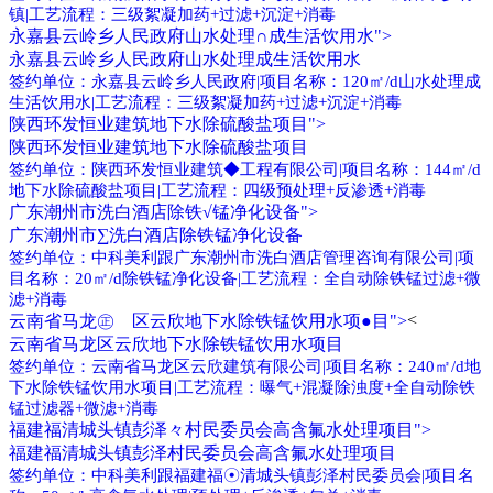
镇|工艺流程：三级絮凝加药+过滤+沉淀+消毒
永嘉县云岭乡人民政府山水处理∩成生活饮用水">
永嘉县云岭乡人民政府山水处理成生活饮用水
签约单位：永嘉县云岭乡人民政府|项目名称：120㎡/d山水处理成
生活饮用水|工艺流程：三级絮凝加药+过滤+沉淀+消毒
陕西环发恒业建筑地下水除硫酸盐项目">
陕西环发恒业建筑地下水除硫酸盐项目
签约单位：陕西环发恒业建筑◆工程有限公司|项目名称：144㎡/d
地下水除硫酸盐项目|工艺流程：四级预处理+反渗透+消毒
广东潮州市洗白酒店除铁√锰净化设备">
广东潮州市∑洗白酒店除铁锰净化设备
签约单位：中科美利跟广东潮州市洗白酒店管理咨询有限公司|项
目名称：20㎡/d除铁锰净化设备|工艺流程：全自动除铁锰过滤+微
滤+消毒
<
云南省马龙㊣ 区云欣地下水除铁锰饮用水项●目">
云南省马龙区云欣地下水除铁锰饮用水项目
签约单位：云南省马龙区云欣建筑有限公司|项目名称：240㎡/d地
下水除铁锰饮用水项目|工艺流程：曝气+混凝除浊度+全自动除铁
锰过滤器+微滤+消毒
福建福清城头镇彭泽々村民委员会高含氟水处理项目">
福建福清城头镇彭泽村民委员会高含氟水处理项目
签约单位：中科美利跟福建福☉清城头镇彭泽村民委员会|项目名