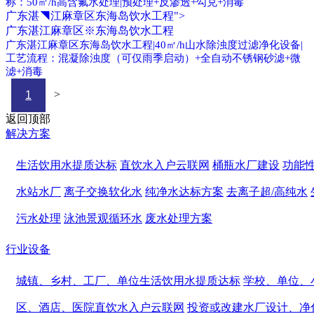
称：50㎡/h高含氟水处理|预处理+反渗透+勾兑+消毒
广东湛◥江麻章区东海岛饮水工程">
广东湛江麻章区※东海岛饮水工程
广东湛江麻章区东海岛饮水工程|40㎡/h山水除浊度过滤净化设备|
工艺流程：混凝除浊度（可仅雨季启动）+全自动不锈钢砂滤+微
滤+消毒
>
1
返回顶部
解决方案
生活饮用水提质达标
直饮水入户云联网
桶瓶水厂建设
功能
水站水厂
离子交换软化水
纯净水达标方案
去离子超/高纯水
污水处理
泳池景观循环水
废水处理方案
行业设备
城镇、乡村、工厂、单位生活饮用水提质达标
学校、单位、
区、酒店、医院直饮水入户云联网
投资或改建水厂设计、净